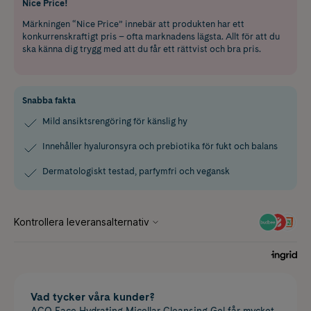
Nice Price!
Märkningen “Nice Price” innebär att produkten har ett
konkurrenskraftigt pris – ofta marknadens lägsta. Allt för att du
ska känna dig trygg med att du får ett rättvist och bra pris.
Snabba fakta
Mild ansiktsrengöring för känslig hy
Innehåller hyaluronsyra och prebiotika för fukt och balans
Dermatologiskt testad, parfymfri och vegansk
Vad tycker våra kunder?
ACO Face Hydrating Micellar Cleansing Gel får mycket