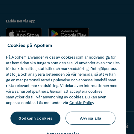
Ladda ner vår app
Cookies på Apohem
På Apohem använder vi oss av cookies som är nödvändiga för
Apotek med tillstånd
att hemsidan ska fungera som den ska. Vi använder även cookies
av Läkemedelsverket
för funktionalitet, statistik och marknadsföring. Det hjälper oss
att följa och analysera beteenden på vår hemsida, så att vi kan
ge en mer personaliserad upplevelse och anpassa innehåll samt
rikta relevant marknadsföring. Vi delar även informationen med
våra samarbetspartners. Genom att acceptera cookies
samtycker du till vår användning av cookies. Du kan även
2024
anpassa cookies. Läs mer under vår
Cookie Policy
Godkänn cookies
Avvisa alla
Anpassa cookies