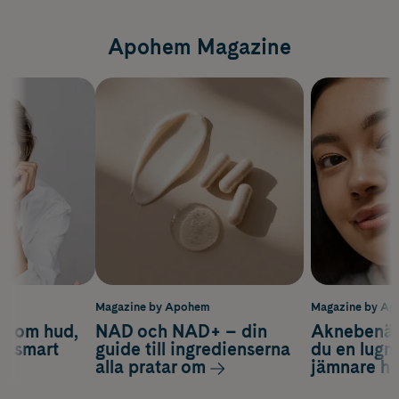
Apohem Magazine
m
Magazine by Apohem
Magazine by A
d om hud,
NAD och NAD+ – din
Aknebenäge
ch smart
guide till ingredienserna
du en lugn
alla pratar om
jämnare h