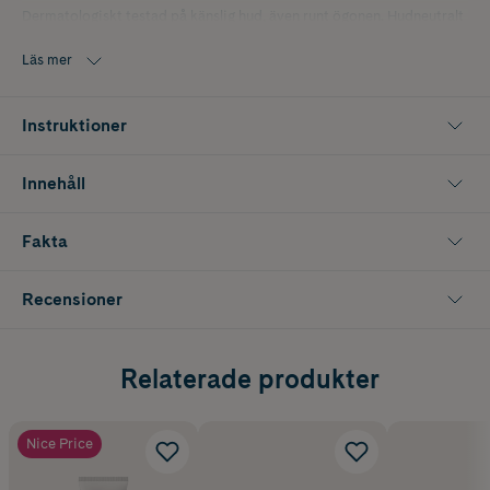
Dermatologiskt testad på känslig hud, även runt ögonen. Hudneutralt
pH. Vegansk formulering.
Läs mer
ACO Face Hydrating Micellar Cleansing Gel är en del av ACO Protect
serien.
Instruktioner
Innehåll
Fakta
Recensioner
Relaterade produkter
Nice Price