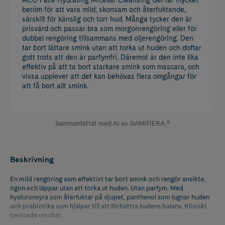
beröm för att vara mild, skonsam och återfuktande,
särskilt för känslig och torr hud. Många tycker den är
prisvärd och passar bra som morgonrengöring eller för
dubbel rengöring tillsammans med oljerengöring. Den
tar bort lättare smink utan att torka ut huden och doftar
gott trots att den är parfymfri. Däremot är den inte lika
effektiv på att ta bort starkare smink som mascara, och
vissa upplever att det kan behövas flera omgångar för
att få bort allt smink.
Sammanfattat med AI av GAMIFIERA.®
Beskrivning
En mild rengöring som effektivt tar bort smink och rengör ansikte,
ögon och läppar utan att torka ut huden. Utan parfym. Med
hyaluronsyra som återfuktar på djupet, panthenol som lugnar huden
och prebiotika som hjälper till att förbättra hudens balans. Kliniskt
bevisade resultat.