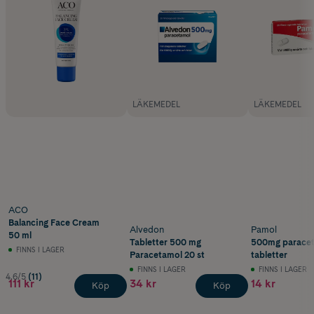
LÄKEMEDEL
LÄKEMEDEL
ACO
Balancing Face Cream
Alvedon
Pamol
50 ml
Tabletter 500 mg
500mg paracet
FINNS I LAGER
Paracetamol 20 st
tabletter
FINNS I LAGER
FINNS I LAGER
4.6/5
(11)
111 kr
34 kr
14 kr
Köp
Köp