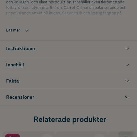
och kollagen- och elastinproduktion. Innehåller även fleromättade
fettsyror som utvinns ur linfrön. Carrot Oil har en balanserande och
uppmjukande effekt på huden. Ger en frisk och lystrig färgton på
ansiktet.
Läs mer
Instruktioner
Innehåll
Fakta
Recensioner
Relaterade produkter