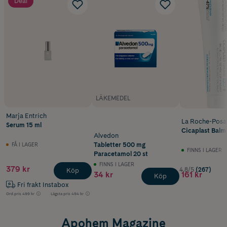
Deal
LÄKEMEDEL
Marja Entrich
La Roche-Posa
Serum 15 ml
Cicaplast Balm
Alvedon
Tabletter 500 mg
FÅ I LAGER
FINNS I LAGER
Paracetamol 20 st
FINNS I LAGER
379 kr
4.8/5
(267)
Köp
34 kr
161 kr
Köp
Fri frakt Instabox
Ord.pris
499 kr
Lägsta pris
494 kr
Apohem Magazine