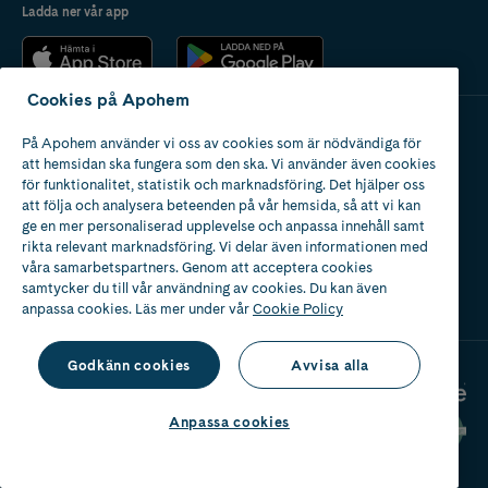
Ladda ner vår app
Cookies på Apohem
På Apohem använder vi oss av cookies som är nödvändiga för
Apotek med tillstånd
att hemsidan ska fungera som den ska. Vi använder även cookies
av Läkemedelsverket
för funktionalitet, statistik och marknadsföring. Det hjälper oss
att följa och analysera beteenden på vår hemsida, så att vi kan
ge en mer personaliserad upplevelse och anpassa innehåll samt
rikta relevant marknadsföring. Vi delar även informationen med
våra samarbetspartners. Genom att acceptera cookies
samtycker du till vår användning av cookies. Du kan även
2024
anpassa cookies. Läs mer under vår
Cookie Policy
Godkänn cookies
Avvisa alla
Anpassa cookies