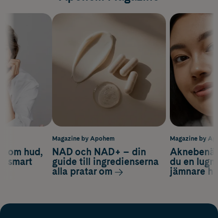
m
Magazine by Apohem
Magazine by A
d om hud,
NAD och NAD+ – din
Aknebenäge
ch smart
guide till ingredienserna
du en lugn
alla pratar om
jämnare h