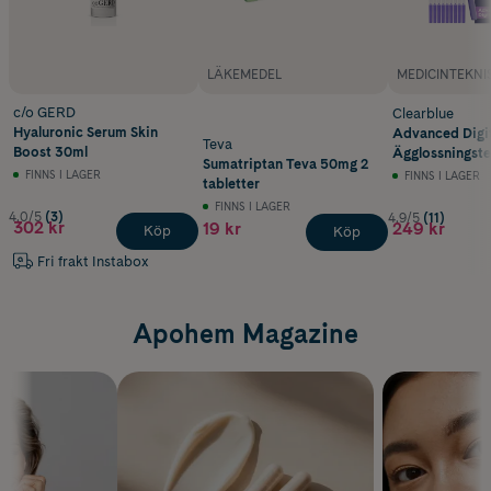
LÄKEMEDEL
MEDICINTEKNI
c/o GERD
Clearblue
Hyaluronic Serum Skin
Advanced Digit
Teva
Boost 30ml
Ägglossningstes
Sumatriptan Teva 50mg 2
FINNS I LAGER
FINNS I LAGER
tabletter
FINNS I LAGER
4.0/5
(3)
4.9/5
(11)
302 kr
19 kr
249 kr
Köp
Köp
Fri frakt Instabox
Apohem Magazine