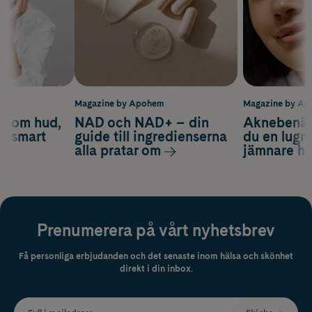
m
Magazine by Apohem
Magazine by A
d om hud,
NAD och NAD+ – din
Aknebenäge
ch smart
guide till ingredienserna
du en lugn
alla pratar om
jämnare h
Prenumerera på vårt nyhetsbrev
Få personliga erbjudanden och det senaste inom hälsa och skönhet
direkt i din inbox.