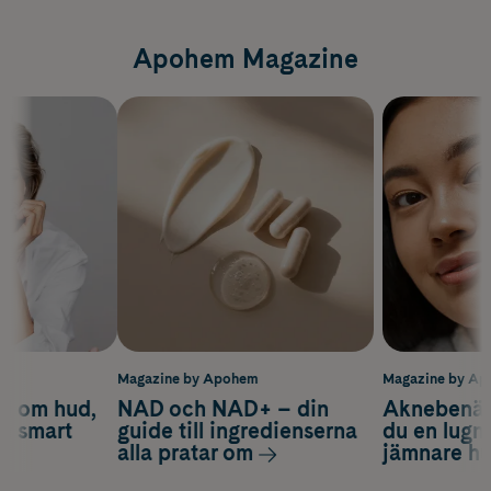
Apohem Magazine
m
Magazine by Apohem
Magazine by A
d om hud,
NAD och NAD+ – din
Aknebenäge
ch smart
guide till ingredienserna
du en lugn
alla pratar om
jämnare h