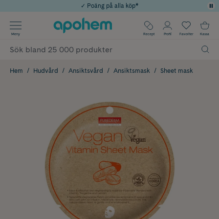
✓ Poäng på alla köp*
✓ Rådgivning från farmaceuter & hudterapeuter
Använd kod: SOMMAR20 för 20% över 649kr
Årets Butik 2025 inom Skönhet
✓ Fri frakt
Meny
Recept
Profil
Favoriter
Kassa
Hem
Hudvård
Ansiktsvård
Ansiktsmask
Sheet mask