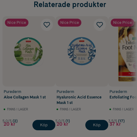
Relaterade produkter
Nice Price
Nice Price
Nice Price
Purederm
Purederm
Purederm
Aloe Collagen Mask 1 st
Hyaluronic Acid Essence
Exfoliating Foo
Mask 1 st
FINNS I LAGER
FINNS I LAGER
FINNS I LAGER
5.0/5
(2)
5.0/5
(1)
3.5/5
(17)
20 kr
20 kr
37 kr
Köp
Köp