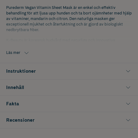
Purederm Vegan Vitamin Sheet Mask är en enkel och effektiv
behandling för att ljusa upp hunden och ta bort ojämnheter med hjälp
av vitaminer, mandarin och citron. Den naturliga masken ger
exceptionell mjukhet och återfuktning och är gjord av biologiskt
nedbrytbara fiber.
K-Beauty är koreansk hudvård med naturliga och innovativa
ingredienser som ger snabba resultat.
Läs mer
Instruktioner
Innehåll
Fakta
Recensioner