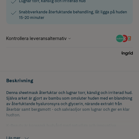
Lugnar torr, känslig och irriterad hud
Snabbverkande återfuktande behandling, låt ligga på huden
15-20 minuter
Beskrivning
Denna sheetmask återfuktar och lugnar torr, känslig och irriterad hud.
Själva arket är gjort av bambu som omsluter huden med en blandning
av återfuktande hyaluronsyra och glycerin, närande extrakt från
åkerbär samt bergamott - och salviaoljor som lugnar och ger en klar
hudton.
K-Beauty är koreansk hudvård med naturliga och innovativa
ingredienser som ger snabba resultat.
Läs mer