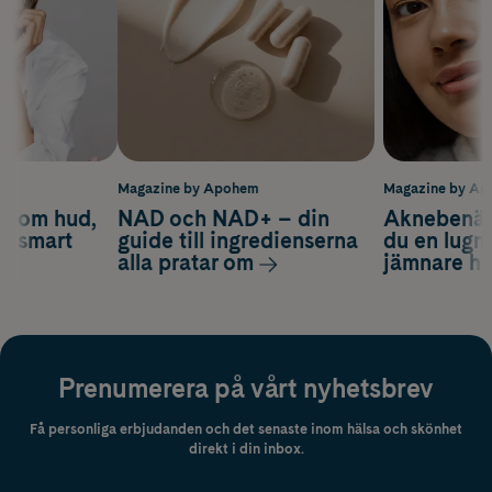
m
Magazine by Apohem
Magazine by A
d om hud,
NAD och NAD+ – din
Aknebenäge
ch smart
guide till ingredienserna
du en lugn
alla pratar om
jämnare h
Prenumerera på vårt nyhetsbrev
Få personliga erbjudanden och det senaste inom hälsa och skönhet
direkt i din inbox.