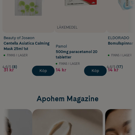
LÄKEMEDEL
Beauty of Joseon
ELDORADO
Centella Asiatica Calming
Bomullspinnar 
Pamol
Mask 25ml 1st
500mg paracetamol 20
FINNS I LAGER
FINNS I LAGER
tabletter
FINNS I LAGER
4.6/5
(8)
4.6/5
(17)
31 kr
14 kr
14 kr
Köp
Köp
Apohem Magazine