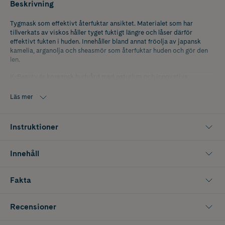
Beskrivning
Tygmask som effektivt återfuktar ansiktet. Materialet som har
tillverkats av viskos håller tyget fuktigt längre och låser därför
effektivt fukten i huden. Innehåller bland annat fröolja av japansk
kamelia, arganolja och sheasmör som återfuktar huden och gör den
len.
K-Beauty är koreansk hudvård med naturliga och innovativa
ingredienser som ger snabba resultat.
Läs mer
Instruktioner
Innehåll
Fakta
Recensioner