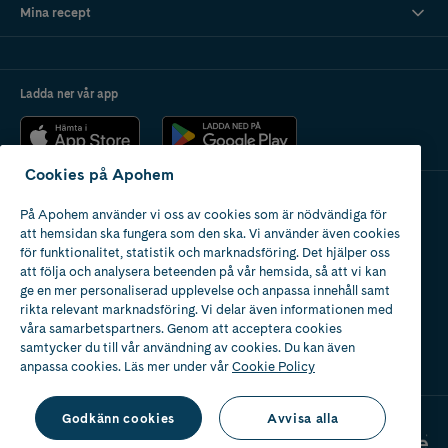
Mina recept
Ladda ner vår app
Cookies på Apohem
På Apohem använder vi oss av cookies som är nödvändiga för
Apotek med tillstånd
att hemsidan ska fungera som den ska. Vi använder även cookies
av Läkemedelsverket
för funktionalitet, statistik och marknadsföring. Det hjälper oss
att följa och analysera beteenden på vår hemsida, så att vi kan
ge en mer personaliserad upplevelse och anpassa innehåll samt
rikta relevant marknadsföring. Vi delar även informationen med
våra samarbetspartners. Genom att acceptera cookies
samtycker du till vår användning av cookies. Du kan även
2024
anpassa cookies. Läs mer under vår
Cookie Policy
Godkänn cookies
Avvisa alla