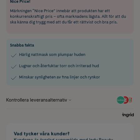
Nice Price!
Märkningen “Nice Price” innebär att produkten har ett
konkurrenskraftigt pris – ofta marknadens lägsta. Allt för att du
ska känna dig trygg med att du får ett rättvist och bra pris.
Snabba fakta
Härlig nattmask som plumpar huden
Lugnar och återfuktar torr och irriterad hud
Minskar synligheten av fina linjer och rynkor
Vad tycker våra kunder?
Kunderna är överlag supernöjda med Indy Beauty