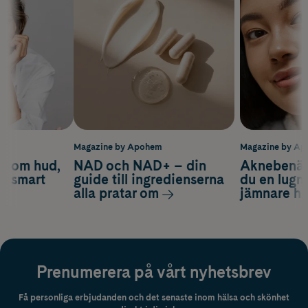
m
Magazine by Apohem
Magazine by A
d om hud,
NAD och NAD+ – din
Aknebenäge
ch smart
guide till ingredienserna
du en lugn
alla pratar om
jämnare h
Prenumerera på vårt nyhetsbrev
Få personliga erbjudanden och det senaste inom hälsa och skönhet