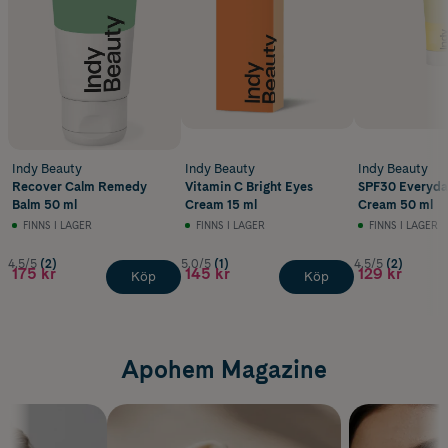
Indy Beauty
Indy Beauty
Indy Beauty
Recover Calm Remedy
Vitamin C Bright Eyes
SPF30 Everyda
Balm 50 ml
Cream 15 ml
Cream 50 ml
FINNS I LAGER
FINNS I LAGER
FINNS I LAGER
4.5/5
(2)
5.0/5
(1)
4.5/5
(2)
175 kr
145 kr
129 kr
Köp
Köp
Apohem Magazine