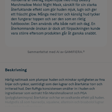
Marshmallow Moist Night Mask, särskilt för sin starka
återfuktande effekt som gör huden mjuk, lugn och ger
ett fräscht glow. Många med torr och känslig hud tycker
den fungerar toppen och ser den som en riktig
fuktbooster. Den används ofta både natt och dag. En
återkommande önskan är dock att förpackningen kunde
vara större eftersom produkten går åt ganska snabbt.
Sammanfattat med AI av GAMIFIERA.®
Beskrivning
Härlig nattmask som plumpar huden och minskar synligheten av fina
linjer och rynkor, samtidigt som den lugnar och återfuktar torr och
irriterad hud. Den fluffiga konsistensen smälter in i huden och
ingredienser som extrakt från Marshmallowrot och PGA
(polyglutaminsyra) återfuktar och har en svalkande effekt på huden.
Hudgodis så som havreolja, squalene, allantoin och bisabolol lugnar
och stärker hudbarriären.