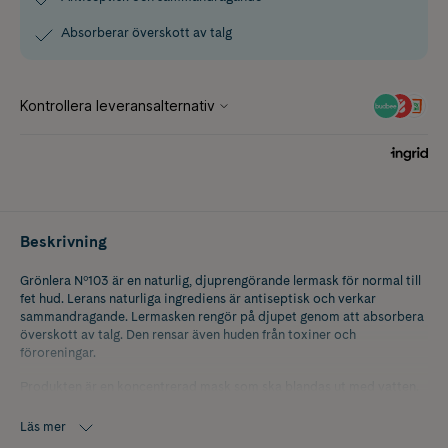
Absorberar överskott av talg
Beskrivning
Grönlera Nº103 är en naturlig, djuprengörande lermask för normal till
fet hud. Lerans naturliga ingrediens är antiseptisk och verkar
sammandragande. Lermasken rengör på djupet genom att absorbera
överskott av talg. Den rensar även huden från toxiner och
föroreningar.
Produkten är en koncentrerad mask som ska blandas ut med vatten.
För en extra krämig mask kan du tillsätta vatten och några droppar
av Blåelixir.
Läs mer