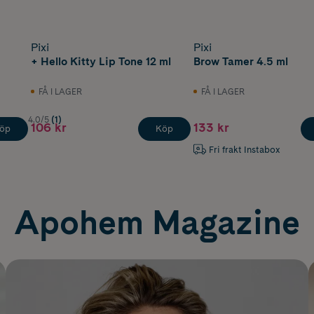
Pixi
Pixi
+ Hello Kitty Lip Tone 12 ml
Brow Tamer 4.5 ml
FÅ I LAGER
FÅ I LAGER
4.0/5
(1)
106 kr
133 kr
öp
Köp
Fri frakt Instabox
Apohem Magazine