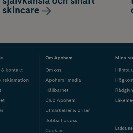
självkänsla och smart
skincare
ce
Om Apohem
Mina re
 & kontakt
Om oss
Hämta u
& reklamation
Apohem i media
Högkos
s
Hållbarhet
Rådgivn
het
Club Apohem
Läkeme
er
Utmärkelser & priser
Jobba hos oss
Ladda ne
Cookies