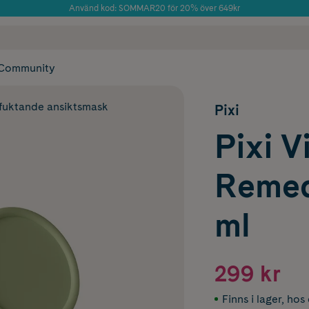
Använd kod: SOMMAR20 för 20% över 649kr
Årets Butik 2025 inom Skönhet
 frakt
✓ Rådgivning från farmaceuter & hudterapeuter
✓ Poäng på alla
Community
fuktande ansiktsmask
Pixi
Pixi V
Remed
ml
299 kr
Finns i lager
,
hos 