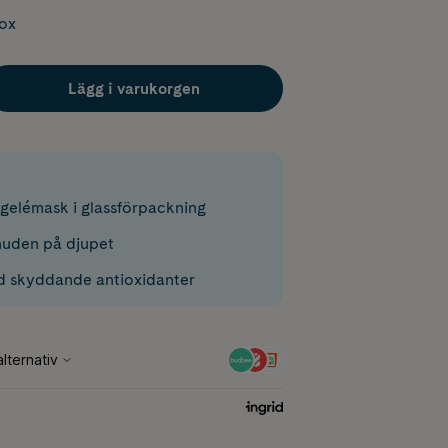
box
Lägg i varukorgen
 gelémask i glassförpackning
huden på djupet
d skyddande antioxidanter