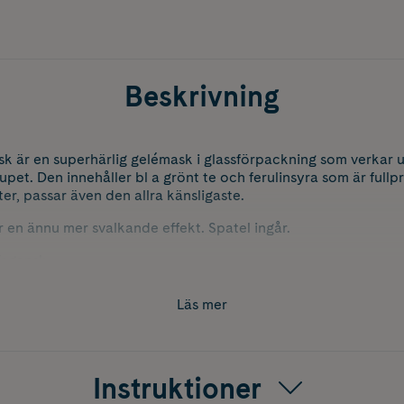
Beskrivning
 är en superhärlig gelémask i glassförpackning som verkar 
upet. Den innehåller bl a grönt te och ferulinsyra som är ful
r, passar även den allra känsligaste.
r en ännu mer svalkande effekt. Spatel ingår.
Vegansk.
Läs mer
Instruktioner