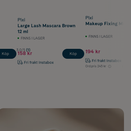
Pixi
Pixi
Makeup Fixing Mist 
Large Lash Mascara Brown
12 ml
FINNS I LAGER
FINNS I LAGER
3.0/5
(1)
194 kr
158 kr
Köp
Köp
Fri frakt Instabox
Fri frakt Instabox
Ord.pris
245 kr
Lägsta