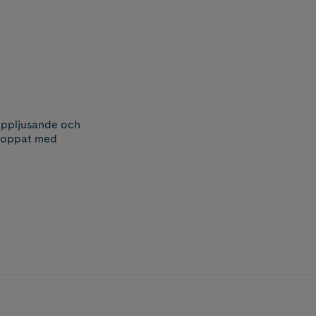
uppljusande och
lproppat med