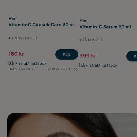
Pixi
Pixi
Vitamin-C CapsuleCare 30 st
Vitamin-C Serum 30 ml
FINNS I LAGER
FÅ I LAGER
160 kr
Köp
399 kr
K
Fri frakt Instabox
Fri frakt Instabox
Ord.pris
399 kr
Lägsta pris
200 kr