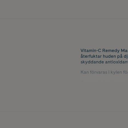
Vitamin-C Remedy Mask
återfuktar huden på dj
skyddande antioxidante
Kan förvaras i kylen fö
Passar alla hudtyper. 