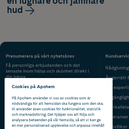
en lugnare och jämnare
hud
Prenumerera på vårt nyhetsbrev
Kundservi
Få personliga erbjudanden och det
Rådgivning
senaste inom hälsa och skönhet direkt i
din inbox.
Ångerrätt 
Cookies på Apohem
Vår experti
Fyll i mailadress
Skicka
Tillgänglig
På Apohem använder vi oss av cookies som är
nödvändiga för att hemsidan ska fungera som den ska.
Återkallels
Vi använder även cookies för funktionalitet, statistik
och marknadsföring. Det hjälper oss att följa och
Leveranser
analysera beteenden på vår hemsida, så att vi kan ge
en mer personaliserad upplevelse och anpassa innehåll
Köpvillkor