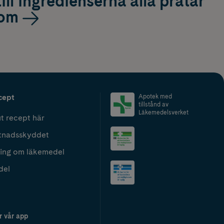
till ingredienserna alla pratar
om
cept
Apotek med
tillstånd av
Läkemedelsverket
t recept här
tnadsskyddet
ing om läkemedel
del
r vår app