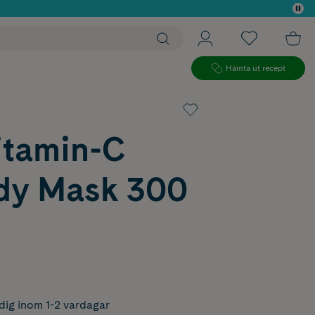
 köp*
Hämta ut recept
itamin-C
y Mask 300
dig inom 1-2 vardagar