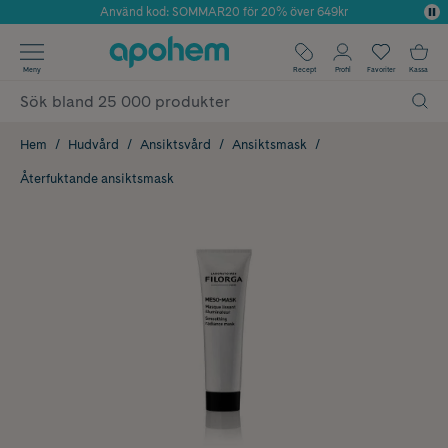
Använd kod: SOMMAR20 för 20% över 649kr
Årets Butik 2025 inom Skönhet
✓ Fri frakt
Meny
Recept
Profil
Favoriter
Kassa
✓ Rådgivning från farmaceuter & hudterapeuter
✓ Poäng på alla köp*
Hem
Hudvård
Ansiktsvård
Ansiktsmask
Återfuktande ansiktsmask