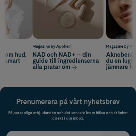
m
Magazine by Apohem
Magazine by A
d om hud,
NAD och NAD+ – din
Aknebenäge
ch smart
guide till ingredienserna
du en lugn
alla pratar om
jämnare h
Prenumerera på vårt nyhetsbrev
Få personliga erbjudanden och det senaste inom hälsa och skönhet
direkt i din inbox.