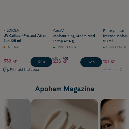
FILORGA
CeraVe
Embryolisse
UV Cellular-Protect After
Moisturising Cream Med
Intense Moistu
Sun 125 ml
Pump 454 g
50 ml
FÅ I LAGER
FINNS I LAGER
FINNS I LAGER
4.6/5
(46)
332 kr
235 kr
151 kr
Köp
Köp
Fri frakt Instabox
Ord.pris
201 kr
Apohem Magazine