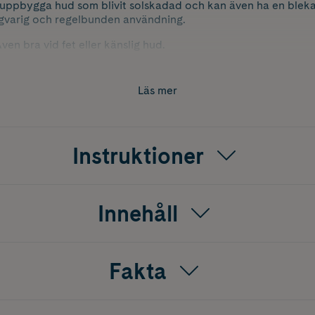
uppbygga hud som blivit solskadad och kan även ha en bleka
ngvarig och regelbunden användning.
ven bra vid fet eller känslig hud.
 ekologiskt certifierat innehåll. 100% vegansk.
tt och internationella PETA.
Läs mer
Instruktioner
Innehåll
Fakta