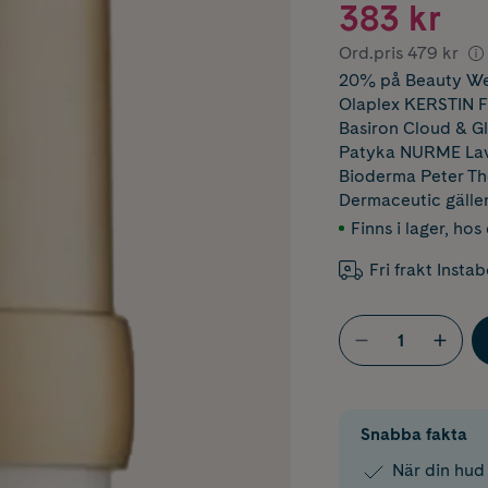
383 kr
Ord.pris
479 kr
20% på Beauty Wee
Olaplex KERSTIN 
Basiron Cloud & 
Patyka NURME Lav
Bioderma Peter 
Dermaceutic
gälle
Finns i lager
,
hos 
Fri frakt Insta
Snabba fakta
När din hud