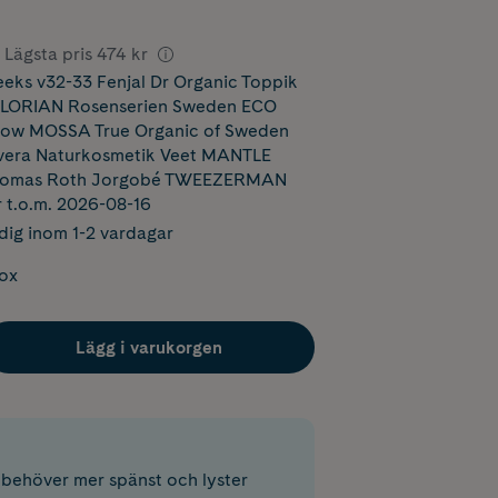
Lägsta pris
474 kr
ks v32-33 Fenjal Dr Organic Toppik
FLORIAN Rosenserien Sweden ECO
Glow MOSSA True Organic of Sweden
era Naturkosmetik Veet MANTLE
Thomas Roth Jorgobé TWEEZERMAN
r t.o.m. 2026-08-16
dig inom 1-2 vardagar
box
Lägg i varukorgen
 behöver mer spänst och lyster