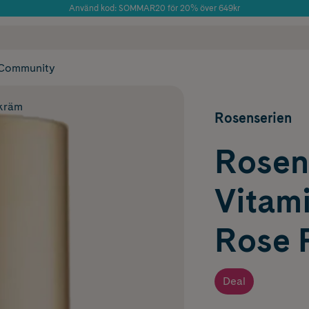
Använd kod: SOMMAR20 för 20% över 649kr
Årets Butik 2025 inom Skönhet
 frakt
✓ Rådgivning från farmaceuter & hudterapeuter
✓ Poäng på alla
Community
kräm
Rosenserien
Rosen
Vitam
Rose 
Deal