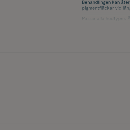
Behandlingen kan åter
pigmentfläckar vid lå
Passar alla hudtyper. Ä
100% naturligt och 82%
Godkänd av Djurens Rä