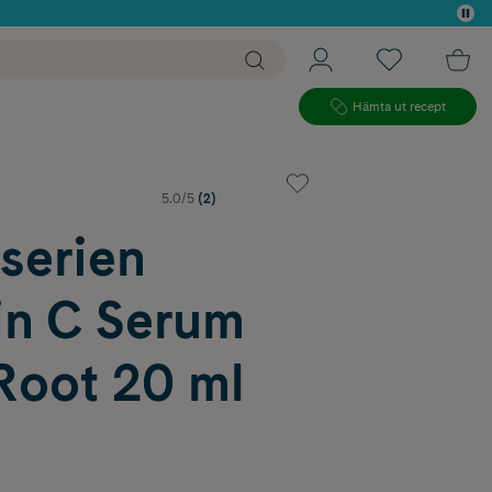
 köp*
Hämta ut recept
5.0/5
(2)
serien
in C Serum
Root 20 ml