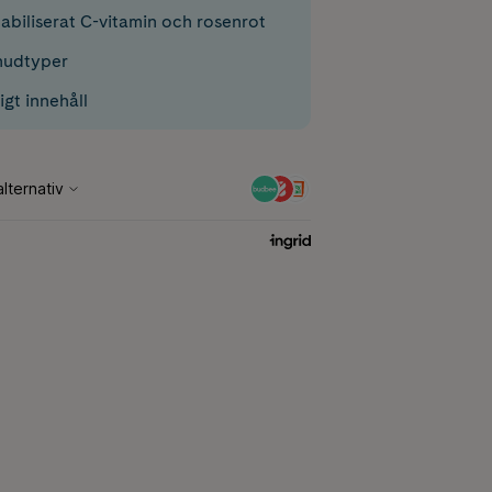
tabiliserat C-vitamin och rosenrot
 hudtyper
gt innehåll