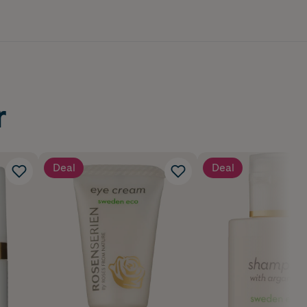
r
Deal
Deal