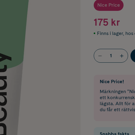
Nice Price
175 kr
Finns i lager
,
hos 
Nice Price!
Märkningen “Nic
ett konkurrensk
lägsta. Allt för
du får ett rättvi
Snabba fakta