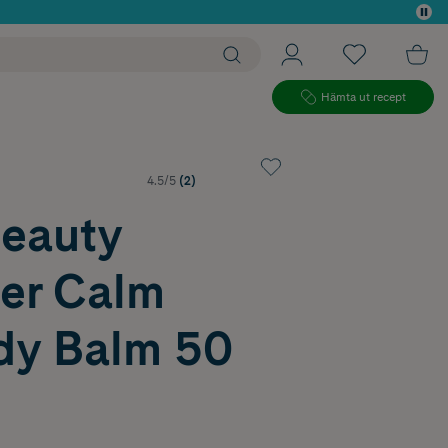
 köp*
Hämta ut recept
4.5/5
(2)
Beauty
er Calm
y Balm 50