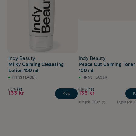
Indy Beauty
Indy Beauty
Milky Calming Cleansing
Peace Out Calming Toner
Lotion 150 ml
150 ml
FINNS I LAGER
FINNS I LAGER
4.9/5
(7)
4.6/5
(13)
133 kr
133 kr
Köp
K
Ord.pris
166 kr
Lägsta pris
1