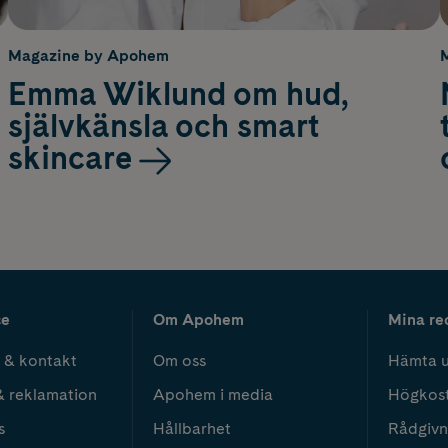
Magazine by Apohem
Emma Wiklund om hud,
självkänsla och smart
skincare
ce
Om Apohem
Mina re
 & kontakt
Om oss
Hämta u
& reklamation
Apohem i media
Högkos
s
Hållbarhet
Rådgivn