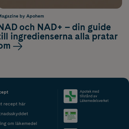
Magazine by Apohem
NAD och NAD+ – din guide
till ingredienserna alla pratar
om
cept
Apotek med
tillstånd av
Läkemedelsverket
t recept här
tnadsskyddet
ing om läkemedel