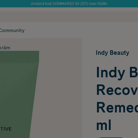
Använd kod: SOMMAR20 för 20% över 649kr
 frakt
✓ Rådgivning från farmaceuter & hudterapeuter
Årets Butik 2025 inom Skönhet
✓ Poäng på alla
Community
kräm
Indy Beauty
Indy 
Recov
Remed
ml