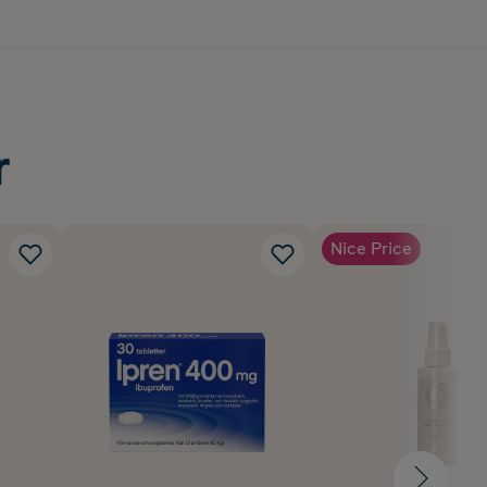
r
Nice Price