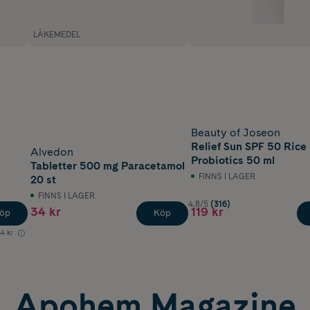
LÄKEMEDEL
Beauty of Joseon
Relief Sun SPF 50 Rice
Alvedon
Probiotics 50 ml
Tabletter 500 mg Paracetamol
FINNS I LAGER
20 st
FINNS I LAGER
4.8/5
(316)
34 kr
119 kr
öp
Köp
64 kr
Apohem Magazine