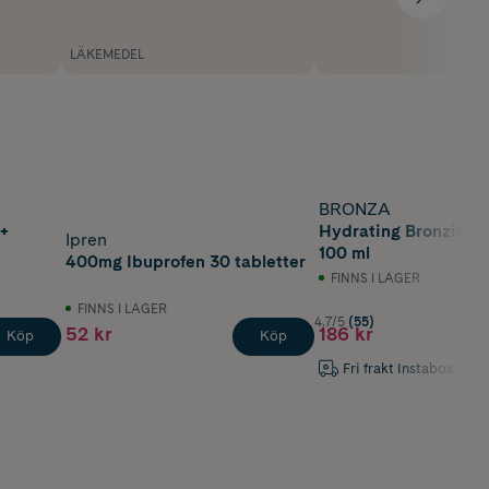
LÄKEMEDEL
BRONZA
 +
Hydrating Bronzing 
Ipren
100 ml
400mg Ibuprofen 30 tabletter
FINNS I LAGER
FINNS I LAGER
4.7/5
(55)
52 kr
186 kr
Köp
Köp
Fri frakt Instabox