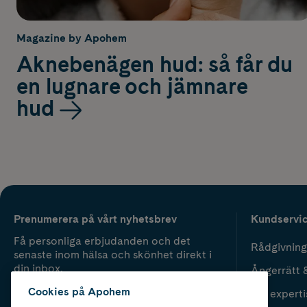
Magazine by Apohem
Aknebenägen hud: så får du
en lugnare och jämnare
hud
Prenumerera på vårt nyhetsbrev
Kundservi
Få personliga erbjudanden och det
Rådgivning
senaste inom hälsa och skönhet direkt i
din inbox.
Ångerrätt 
Cookies på Apohem
Vår experti
Fyll i mailadress
Skicka