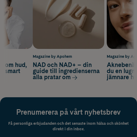
m
Magazine by Apohem
Magazine by A
d om hud,
NAD och NAD+ – din
Aknebenäge
ch smart
guide till ingredienserna
du en lugn
alla pratar om
jämnare h
Prenumerera på vårt nyhetsbrev
Få personliga erbjudanden och det senaste inom hälsa och skönhet
direkt i din inbox.