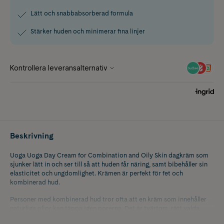
Lätt och snabbabsorberad formula
Stärker huden och minimerar fina linjer
Beskrivning
Uoga Uoga Day Cream for Combination and Oily Skin dagkräm som
sjunker lätt in och ser till så att huden får näring, samt bibehåller sin
elasticitet och ungdomlighet. Krämen är perfekt för fet och
kombinerad hud.
Personer med kombinerad hud tror ofta att en kräm som innehåller
naturliga oljor kan täppa igen porerna. Det är tvärtom, rätt valda
oljor minskar risken för att dessa problem ska uppstå. I den här