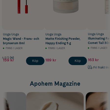
• Hjälper till att minska små rynkor.
• Lättflytande konsistens.
• Certifierat ekologisk.
• Vegansk.
Uoga Uoga
Uoga Uoga
Uoga Uoga
Illuminating Fa
Magic Wand - Frans- och
Matte Finishing Powder,
Comet Tail 30
brynserum 8ml
Happy Ending 5 g
FINNS I LAGER
FINNS I LAGER
FINNS I LAGER
4.8/5
(4)
163 kr
159 kr
189 kr
Köp
Köp
Fri frakt In
Apohem Magazine