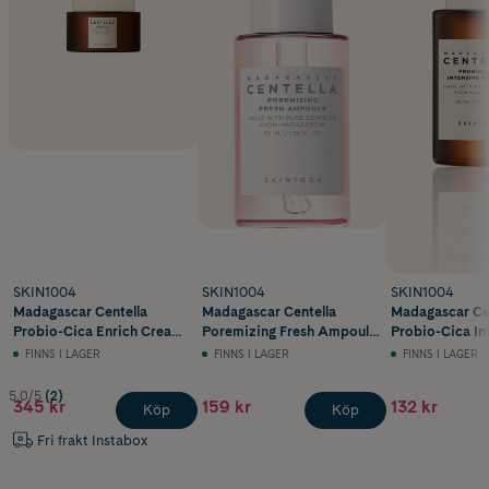
SKIN1004
SKIN1004
SKIN1004
Madagascar Centella
Madagascar Centella
Madagascar Ce
Probio-Cica Enrich Cream
Poremizing Fresh Ampoule
Probio-Cica In
50ml
30ml
Ampoule 30 ml
FINNS I LAGER
FINNS I LAGER
FINNS I LAGER
5.0/5
(2)
345 kr
159 kr
132 kr
Köp
Köp
Fri frakt Instabox