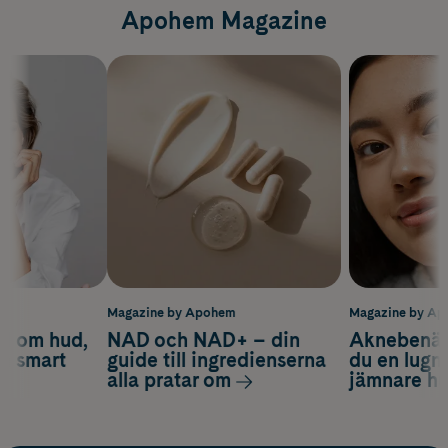
Apohem Magazine
m
Magazine by Apohem
Magazine by A
d om hud,
NAD och NAD+ – din
Aknebenäge
ch smart
guide till ingredienserna
du en lugn
alla pratar om
jämnare h