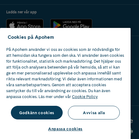
Ladda ner vår app
Cookies på Apohem
På Apohem använder vi oss av cookies som är nödvändiga för
Apotek med tillstånd
att hemsidan ska fungera som den ska. Vi använder även cookies
av Läkemedelsverket
för funktionalitet, statistik och marknadsföring. Det hjälper oss
att följa och analysera beteenden på vår hemsida, så att vi kan
ge en mer personaliserad upplevelse och anpassa innehåll samt
rikta relevant marknadsföring. Vi delar även informationen med
våra samarbetspartners. Genom att acceptera cookies
samtycker du till vår användning av cookies. Du kan även
2024
anpassa cookies. Läs mer under vår
Cookie Policy
Godkänn cookies
Avvisa alla
Anpassa cookies