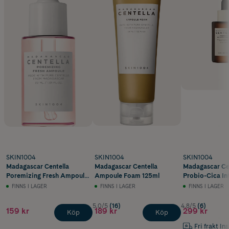
SKIN1004
SKIN1004
SKIN1004
Madagascar Centella
Madagascar Centella
Madagascar Ce
Poremizing Fresh Ampoule
Ampoule Foam 125ml
Probio-Cica In
30ml
Ampoule 50ml
FINNS I LAGER
FINNS I LAGER
FINNS I LAGER
5.0/5
(16)
4.8/5
(6)
159 kr
189 kr
299 kr
Köp
Köp
Fri frakt In