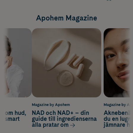
Apohem Magazine
m
Magazine by Apohem
Magazine by A
d om hud,
NAD och NAD+ – din
Aknebenäge
ch smart
guide till ingredienserna
du en lugn
alla pratar om
jämnare h