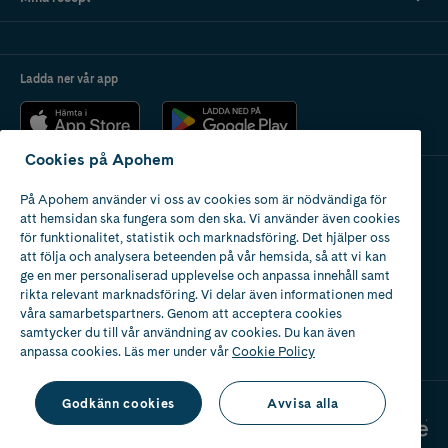
Ladda ner vår app
Cookies på Apohem
På Apohem använder vi oss av cookies som är nödvändiga för
Apotek med tillstånd
att hemsidan ska fungera som den ska. Vi använder även cookies
av Läkemedelsverket
för funktionalitet, statistik och marknadsföring. Det hjälper oss
att följa och analysera beteenden på vår hemsida, så att vi kan
ge en mer personaliserad upplevelse och anpassa innehåll samt
rikta relevant marknadsföring. Vi delar även informationen med
våra samarbetspartners. Genom att acceptera cookies
samtycker du till vår användning av cookies. Du kan även
2024
anpassa cookies. Läs mer under vår
Cookie Policy
Godkänn cookies
Avvisa alla