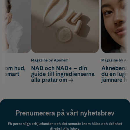
m
Magazine by Apohem
Magazine by A
d om hud,
NAD och NAD+ – din
Aknebenäge
ch smart
guide till ingredienserna
du en lugn
alla pratar om
jämnare h
Prenumerera på vårt nyhetsbrev
Få personliga erbjudanden och det senaste inom hälsa och skönhet
direkt i din inbox.