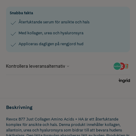
Snabba fakta
Återfuktande serum för ansikte och hals
Med kollagen, urea och hyaluronsyra
Appliceras dagligen på rengjord hud
Beskrivning
Revox B77 Just Collagen Amino Acids + HA är ett återfuktande
komplex för ansikte och hals. Denna produkt innehåller kollagen,
allantoin, urea och hyaluronsyra som bidrar till att bevara hudens
fuktbalans. Den lätta formulan absorberas lätt av huden. Produkten är