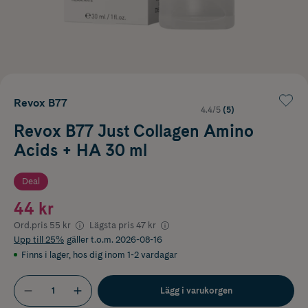
Revox B77
4.4/5
(5)
Revox B77 Just Collagen Amino
Acids + HA 30 ml
Deal
44 kr
Ord.pris
55 kr
Lägsta pris
47 kr
Upp till 25%
gäller t.o.m. 2026-08-16
Finns i lager
,
hos dig inom 1-2 vardagar
Lägg i varukorgen