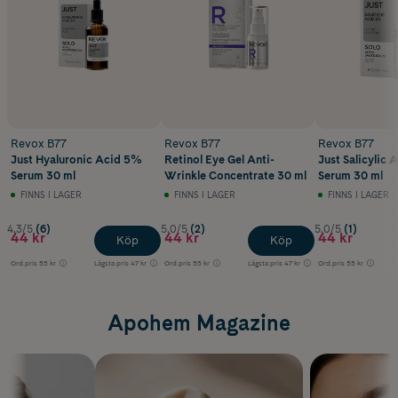
Revox B77
Revox B77
Revox B77
Just Hyaluronic Acid 5%
Retinol Eye Gel Anti-
Just Salicylic 
Serum 30 ml
Wrinkle Concentrate 30 ml
Serum 30 ml
FINNS I LAGER
FINNS I LAGER
FINNS I LAGER
4.3/5
(6)
5.0/5
(2)
5.0/5
(1)
44 kr
44 kr
44 kr
Köp
Köp
Ord.pris
55 kr
Lägsta pris
47 kr
Ord.pris
55 kr
Lägsta pris
47 kr
Ord.pris
55 kr
Apohem Magazine