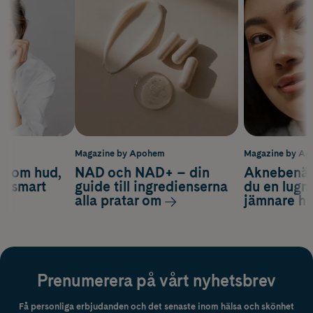
m
Magazine by Apohem
Magazine by A
d om hud,
NAD och NAD+ – din
Aknebenäge
ch smart
guide till ingredienserna
du en lugn
alla pratar om
jämnare h
Prenumerera på vårt nyhetsbrev
Få personliga erbjudanden och det senaste inom hälsa och skönhet