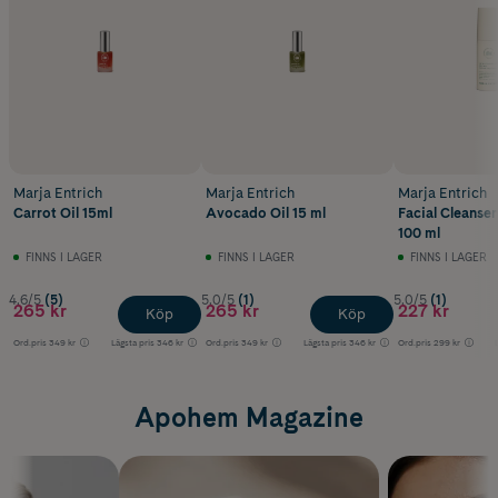
Marja Entrich
Marja Entrich
Marja Entrich
Carrot Oil 15ml
Avocado Oil 15 ml
Facial Cleanser
100 ml
FINNS I LAGER
FINNS I LAGER
FINNS I LAGER
4.6/5
(5)
5.0/5
(1)
5.0/5
(1)
265 kr
265 kr
227 kr
Köp
Köp
Ord.pris
349 kr
Lägsta pris
346 kr
Ord.pris
349 kr
Lägsta pris
346 kr
Ord.pris
299 kr
Apohem Magazine