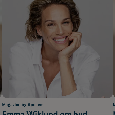
Magazine by Apohem
Emma Wiklund om hud,