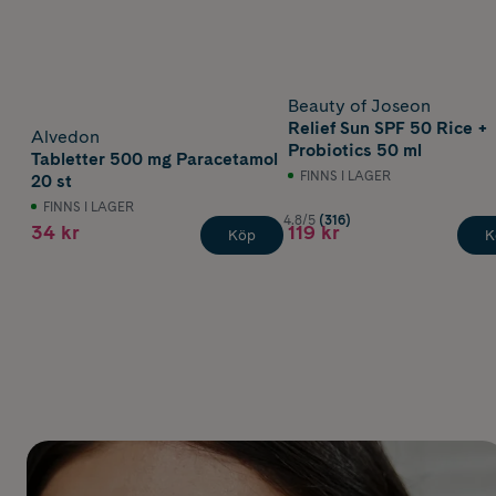
Beauty of Joseon
Relief Sun SPF 50 Rice +
Alvedon
Probiotics 50 ml
Tabletter 500 mg Paracetamol
FINNS I LAGER
20 st
FINNS I LAGER
4.8/5
(316)
34 kr
119 kr
Köp
K