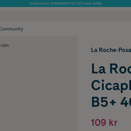
Använd kod: SOMMAR20 för 20% över 649kr
Årets Butik 2025 inom Skönhet
 frakt
✓ Rådgivning från farmaceuter & hudterapeuter
✓ Poäng på alla
Community
kräm
La Roche-Pos
La Ro
Cicap
B5+ 4
109 kr