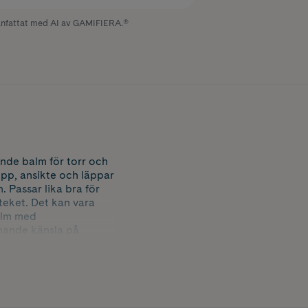
fattat med AI av GAMIFIERA.®
de balm för torr och
opp, ansikte och läppar
. Passar lika bra för
eket. Det kan vara
balm med
nande känsla på
pbygga huden samt
till