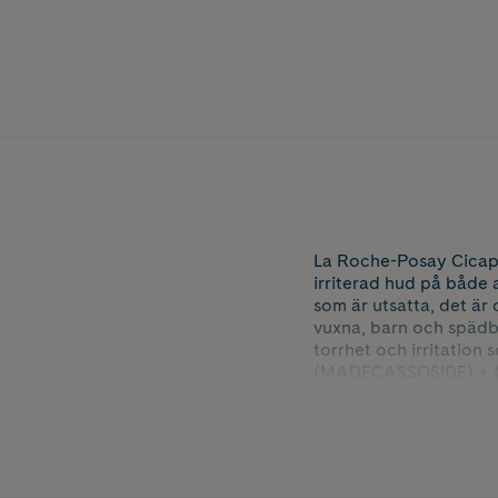
La Roche-Posay Cicapl
irriterad hud på både 
som är utsatta, det är 
vuxna, barn och späd
torrhet och irritation
(MADECASSOSIDE) + (Vi
känslig och irriterad
reducerar synligheten 
Framtagen med Microbi
återuppbyggnaden.