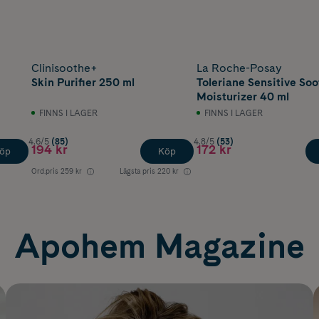
Clinisoothe+
La Roche-Posay
Skin Purifier 250 ml
Toleriane Sensitive Soo
Moisturizer 40 ml
FINNS I LAGER
FINNS I LAGER
4.6/5
(85)
4.8/5
(53)
194 kr
172 kr
öp
Köp
Ord.pris
259 kr
Lägsta pris
220 kr
Apohem Magazine