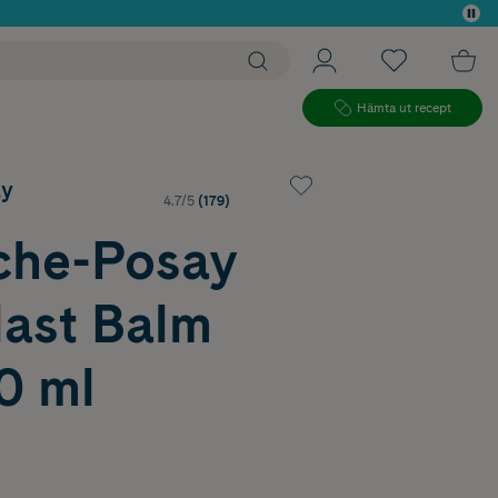
 köp*
Hämta ut recept
ay
4.7/5
(179)
che-Posay
last Balm
0 ml