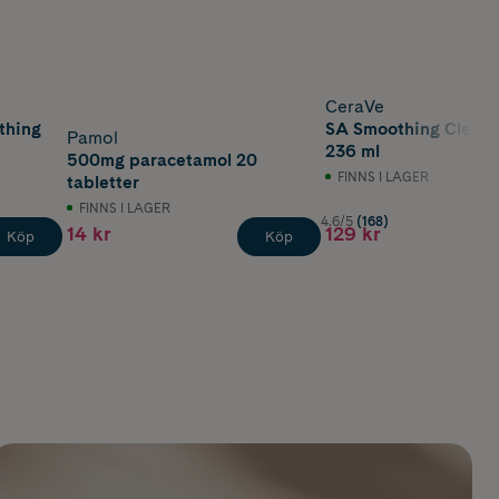
CeraVe
thing
SA Smoothing Cleans
Pamol
236 ml
500mg paracetamol 20
FINNS I LAGER
tabletter
FINNS I LAGER
4.6/5
(168)
14 kr
129 kr
Köp
Köp