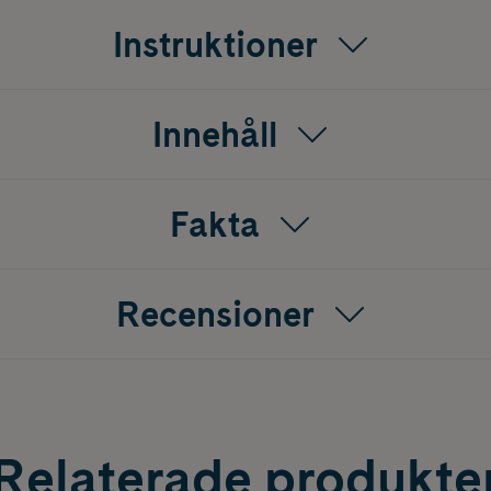
.
Instruktioner
gnbyte av förpackningen, ingrediensförteckningen är oföränd
Innehåll
Fakta
Recensioner
Relaterade produkte