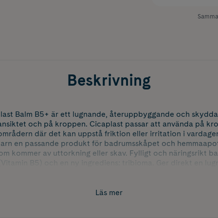
Samman
Beskrivning
ast Balm B5+ är ett lugnande, återuppbyggande och skyddan
ansiktet och på kroppen. Cicaplast passar att använda på kr
områdern där det kan uppstå friktion eller irritation i vardagen
barn en passande produkt för badrumsskåpet och hemmaapot
 som kommer av uttorkning eller skav. Fylligt och näringsrikt 
tamin B5) och en ny ingrediens: tribioma. Ger direkt en lug
e hudområden. Krämen hjälper även till att stärka och återup
av mindre ärr.
Läs mer
ome Science för att balansera hudens mikrobiom som bidrar 