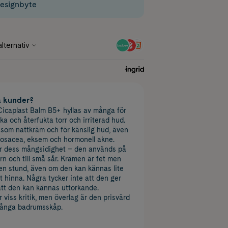
esignbyte
a kunder?
icaplast Balm B5+ hyllas av många för
ka och återfukta torr och irriterad hud.
som nattkräm och för känslig hud, även
rosacea, eksem och hormonell akne.
 dess mångsidighet – den används på
rn och till små sår. Krämen är fet men
en stund, även om den kan kännas lite
t hinna. Några tycker inte att den ger
att den kan kännas uttorkande.
 viss kritik, men överlag är den prisvärd
 många badrumsskåp.