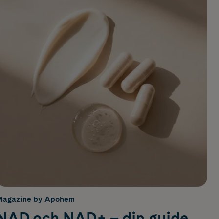
Magazine by Apohem
NAD och NAD+ – din guide