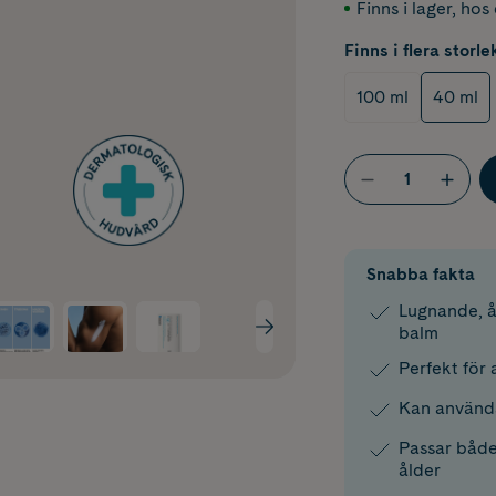
Finns i lager
,
hos 
Finns i flera storle
100 ml
40 ml
Snabba fakta
Lugnande, 
balm
Perfekt för 
Kan använda
Passar både
ålder