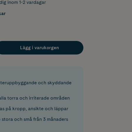
dig inom 1-2 vardagar
kar
Lägg i varukorgen
återuppbyggande och skyddande
alla torra och irriterade områden
s på kropp, ansikte och läppar
 stora och små från 3 månaders