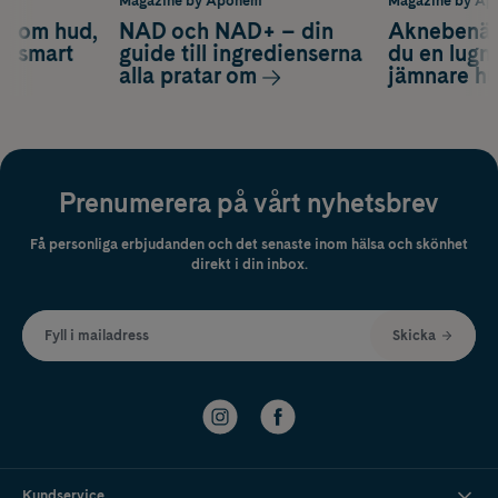
m
Magazine by Apohem
Magazine by A
d om hud,
NAD och NAD+ – din
Aknebenäge
ch smart
guide till ingredienserna
du en lugn
alla pratar om
jämnare h
Prenumerera på vårt nyhetsbrev
Få personliga erbjudanden och det senaste inom hälsa och skönhet
direkt i din inbox.
Fyll i mailadress
Skicka
Kundservice