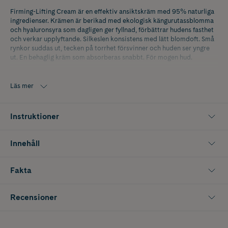
Firming-Lifting Cream är en effektiv ansiktskräm med 95% naturliga
ingredienser. Krämen är berikad med ekologisk kängurutassblomma
och hyaluronsyra som dagligen ger fyllnad, förbättrar hudens fasthet
och verkar upplyftande. Silkeslen konsistens med lätt blomdoft. Små
rynkor suddas ut, tecken på torrhet försvinner och huden ser yngre
ut. En behaglig kräm som absorberas snabbt. För mogen hud.
Läs mer
Instruktioner
Innehåll
Fakta
Recensioner