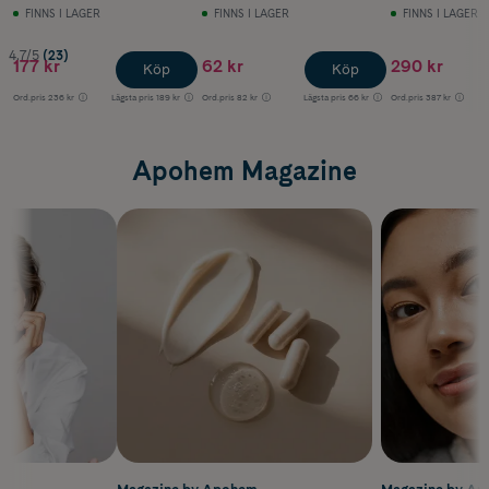
FINNS I LAGER
FINNS I LAGER
FINNS I LAGER
4.7/5
(23)
177 kr
62 kr
290 kr
Köp
Köp
Ord.pris
236 kr
Lägsta pris
189 kr
Ord.pris
82 kr
Lägsta pris
66 kr
Ord.pris
387 kr
Apohem Magazine