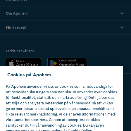
Om Apohem
Mina recept
Ladda ner vår app
Cookies på Apohem
På Apohem använder vi oss av cookies som är nödvändiga för
Apotek med tillstånd
att hemsidan ska fungera som den ska. Vi använder även cookies
av Läkemedelsverket
för funktionalitet, statistik och marknadsföring. Det hjälper oss
att följa och analysera beteenden på vår hemsida, så att vi kan
ge en mer personaliserad upplevelse och anpassa innehåll samt
rikta relevant marknadsföring. Vi delar även informationen med
våra samarbetspartners. Genom att acceptera cookies
samtycker du till vår användning av cookies. Du kan även
2024
anpassa cookies. Läs mer under vår
Cookie Policy