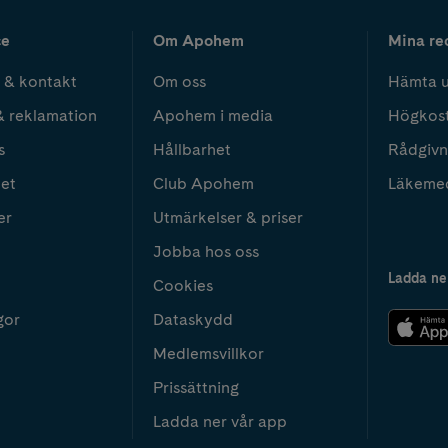
ce
Om Apohem
Mina re
 & kontakt
Om oss
Hämta u
& reklamation
Apohem i media
Högkos
s
Hållbarhet
Rådgivn
het
Club Apohem
Läkeme
er
Utmärkelser & priser
Jobba hos oss
Ladda ne
Cookies
gor
Dataskydd
Medlemsvillkor
Prissättning
Ladda ner vår app