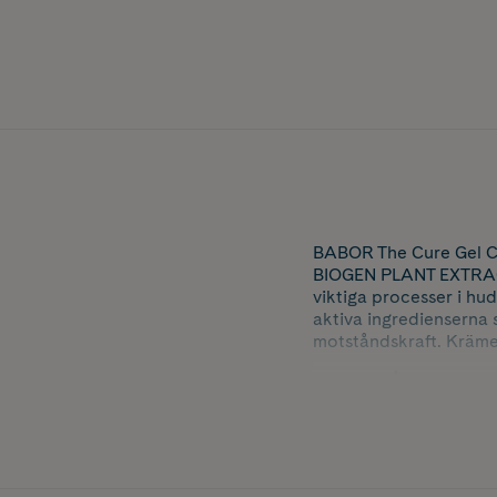
BABOR The Cure Gel C
BIOGEN PLANT EXTRACT,
viktiga processer i hu
aktiva ingredienserna 
motståndskraft. Krämen
Resultat: Återupplivad