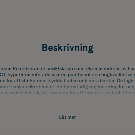
Beskrivning
ream Reaktiverande ansiktskräm som rekommenderas av hu
 hyperfermenterade växter, panthenol och högkvalitativa o
den för att stärka och skydda huden och dess barriär. De lugn
som främjar mikrobiomet stöder naturlig regenerering för ungd
 är också lämplig att använda för att reparera en hud efter 
, regenererad hy.
Läs mer