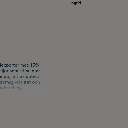
dexperter med 15%
ljor som stimulerar
ande, antioxidativa
omlig vitalitet och
behandling.