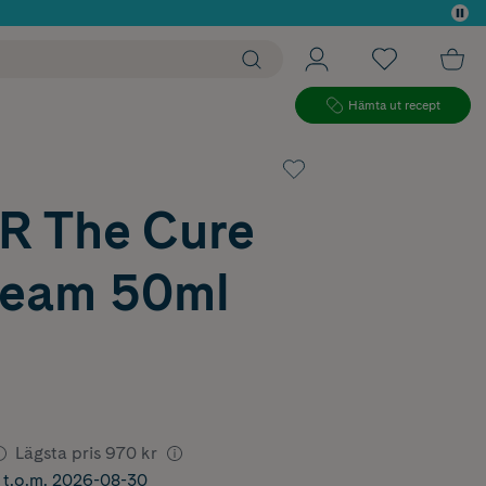
 köp*
Hämta ut recept
 The Cure
ream 50ml
Lägsta pris
970 kr
r t.o.m. 2026-08-30