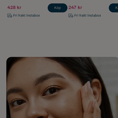
428 kr
247 kr
Köp
K
Fri frakt Instabox
Fri frakt Instabox