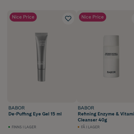
Nice Price
Nice Price
BABOR
BABOR
De-Puffing Eye Gel 15 ml
Refining Enzyme & Vitam
Cleanser 40g
FINNS I LAGER
FÅ I LAGER