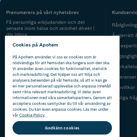
Prenumerera på vårt nyhetsbrev
Kundservi
Få personliga erbjudanden och det
Rådgivning
senaste inom hälsa och skönhet direkt i
din inbox.
Ångerrätt 
Cookies på Apohem
Vår experti
Fyll i mailadress
Skicka
Tillgänglig
På Apohem använder vi oss av cookies som är
nödvändiga för att hemsidan ska fungera som den ska.
Återkallels
Vi använder även cookies för funktionalitet, statistik
och marknadsföring. Det hjälper oss att följa och
Leveranser
analysera beteenden på vår hemsida, så att vi kan ge
en mer personaliserad upplevelse och anpassa innehåll
Köpvillkor
samt rikta relevant marknadsföring. Vi delar även
Vanliga frå
informationen med våra samarbetspartners. Genom att
acceptera cookies samtycker du till vår användning av
cookies. Du kan även anpassa cookies. Läs mer under
vår
Cookie Policy
Godkänn cookies