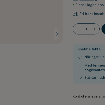
Finns i lager
,
hos 
Fri frakt Insta
Snabba fakta
Näringsrik 
Med ferment
högkvalitati
Stöttar hud