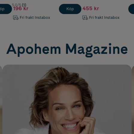
5.0/5
(1)
196 kr
455 kr
öp
Köp
Fri frakt Instabox
Fri frakt Instabox
Apohem Magazine