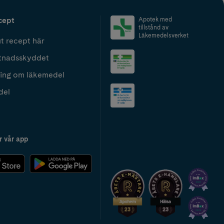
cept
Apotek med
tillstånd av
Läkemedelsverket
t recept här
tnadsskyddet
ing om läkemedel
del
r vår app
2024