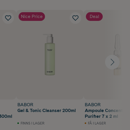
Nice Price
Deal
BABOR
BABOR
Gel & Tonic Cleanser 200ml
Ampoule Concentrate
 300ml
Purifier 7 x 2 ml
FINNS I LAGER
FÅ I LAGER