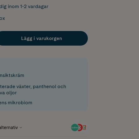
dig inom 1-2 vardagar
box
Lägg i varukorgen
ansiktskräm
erade växter, panthenol och
va oljor
ens mikrobiom