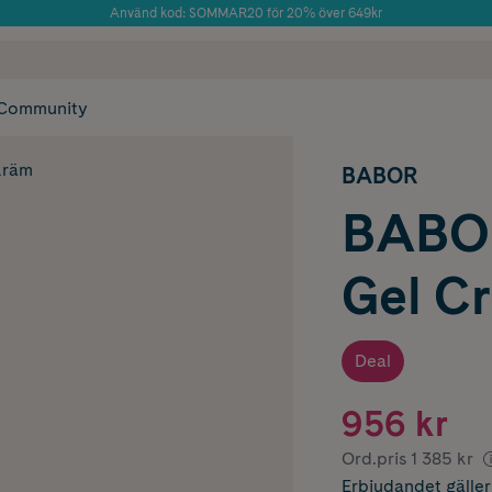
Använd kod: SOMMAR20 för 20% över 649kr
Årets Butik 2025 inom Skönhet
 frakt
✓ Rådgivning från farmaceuter & hudterapeuter
✓ Poäng på alla
Community
kräm
BABOR
BABOR
Gel C
Deal
956 kr
Ord.pris
1 385 kr
Erbjudandet
gälle