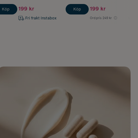
199 kr
199 kr
Köp
Köp
Fri frakt Instabox
Ord.pris
249 kr
Lägsta