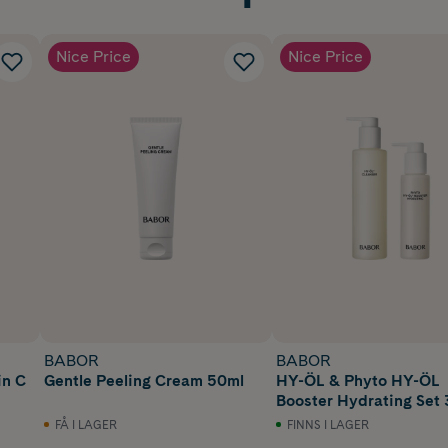
Nice Price
Nice Price
BABOR
BABOR
in C
Gentle Peeling Cream 50ml
HY-ÖL & Phyto HY-ÖL
Booster Hydrating Set
FÅ I LAGER
FINNS I LAGER