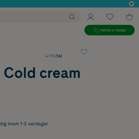
 köp*
Hämta ut recept
4.7/5
(14)
 Cold cream
dig inom 1-2 vardagar