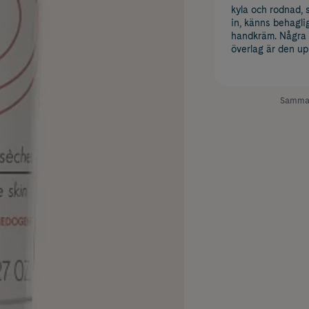
kyla och rodnad, s
in, känns behagli
handkräm. Några ö
överlag är den upp
Samman