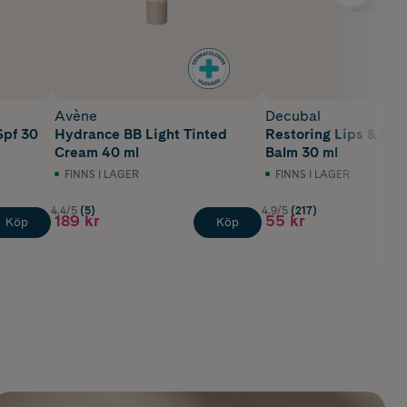
Avène
Decubal
Spf 30
Hydrance BB Light Tinted
Restoring Lips & Dry
Cream 40 ml
Balm 30 ml
FINNS I LAGER
FINNS I LAGER
4.4/5
(5)
4.9/5
(217)
189 kr
55 kr
Köp
Köp