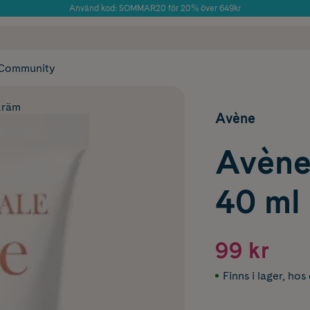
Använd kod: SOMMAR20 för 20% över 649kr
Årets Butik 2025 inom Skönhet
 frakt
✓ Rådgivning från farmaceuter & hudterapeuter
✓ Poäng på alla
Community
kräm
Avène
Avène
40 ml
99 kr
Finns i lager
,
hos 