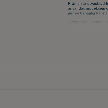
Krämen är utvecklad f
användas mot eksem oc
ger en behaglig känsla
Avène Cold Cream fung
så får huden ett skydd