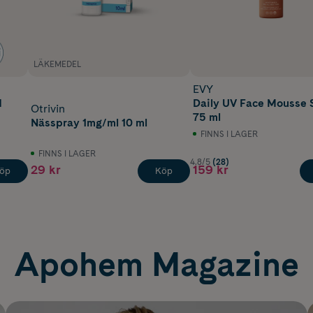
LÄKEMEDEL
EVY
d
Daily UV Face Mousse 
Otrivin
75 ml
Nässpray 1mg/ml 10 ml
FINNS I LAGER
FINNS I LAGER
4.8/5
(28)
29 kr
159 kr
öp
Köp
Apohem Magazine