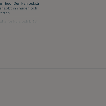
orr hud. Den kan också
snabbt in i huden och
vatten.
ts för kyla och blåst