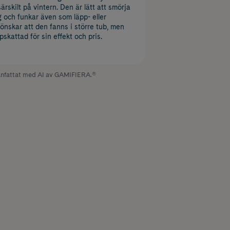
ärskilt på vintern. Den är lätt att smörja
g och funkar även som läpp- eller
nskar att den fanns i större tub, men
skattad för sin effekt och pris.
fattat med AI av GAMIFIERA.®