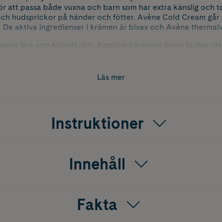
ör att passa både vuxna och barn som har extra känslig och t
h hudsprickor på händer och fötter. Avène Cold Cream går 
. De aktiva ingredienser i krämen är bivax och Avène thermal
erar bra som klimatkräm. Applicera krämen innan huden utsät
ande lager. Fetthalten i krämen är 65 %.
Läs mer
Instruktioner
Innehåll
Fakta