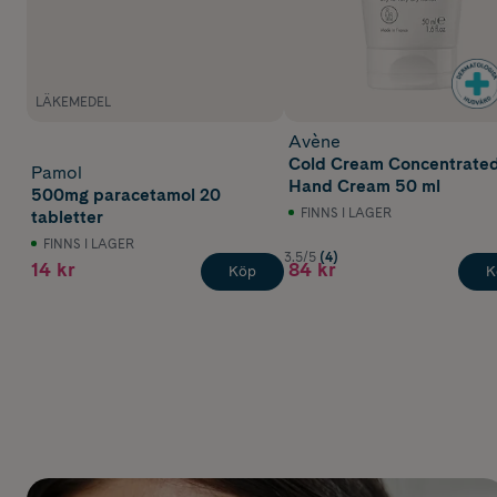
LÄKEMEDEL
Avène
Cold Cream Concentrate
Pamol
Hand Cream 50 ml
500mg paracetamol 20
FINNS I LAGER
tabletter
FINNS I LAGER
3.5/5
(4)
14 kr
84 kr
Köp
K