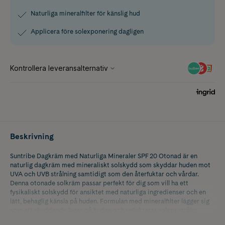
Naturliga mineralfilter för känslig hud
Applicera före solexponering dagligen
Beskrivning
Suntribe Dagkräm med Naturliga Mineraler SPF 20 Otonad är en
naturlig dagkräm med mineraliskt solskydd som skyddar huden mot
UVA och UVB strålning samtidigt som den återfuktar och vårdar.
Denna otonade solkräm passar perfekt för dig som vill ha ett
fysikaliskt solskydd för ansiktet med naturliga ingredienser och en
lätt, behaglig känsla på huden. Formulan med mineralfilter lägger sig
som ett skyddande lager på huden och reflekterar solens strålar,
vilket gör den till ett bra val för känslig hud. Den fungerar utmärkt