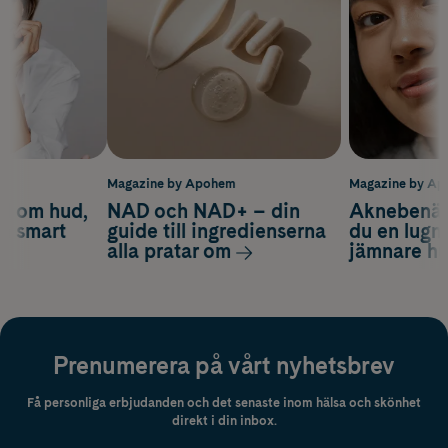
m
Magazine by Apohem
Magazine by A
d om hud,
NAD och NAD+ – din
Aknebenäge
ch smart
guide till ingredienserna
du en lugn
alla pratar om
jämnare h
Prenumerera på vårt nyhetsbrev
Få personliga erbjudanden och det senaste inom hälsa och skönhet
direkt i din inbox.