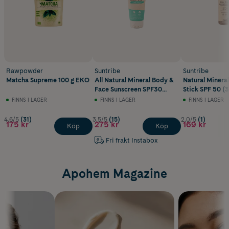
Rawpowder
Suntribe
Suntribe
Matcha Supreme 100 g EKO
All Natural Mineral Body &
Natural Mineral
Face Sunscreen SPF30
Stick SPF 50 (3
100ml
FINNS I LAGER
FINNS I LAGER
FINNS I LAGER
4.6/5
(31)
3.5/5
(15)
2.0/5
(1)
175 kr
275 kr
169 kr
Köp
Köp
Fri frakt Instabox
Apohem Magazine