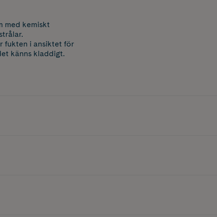
äm med kemiskt
trålar.
fukten i ansiktet för
det känns kladdigt.