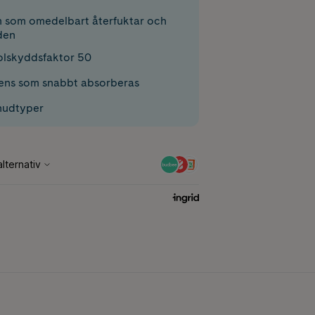
 som omedelbart återfuktar och
den
solskyddsfaktor 50
tens som snabbt absorberas
 hudtyper