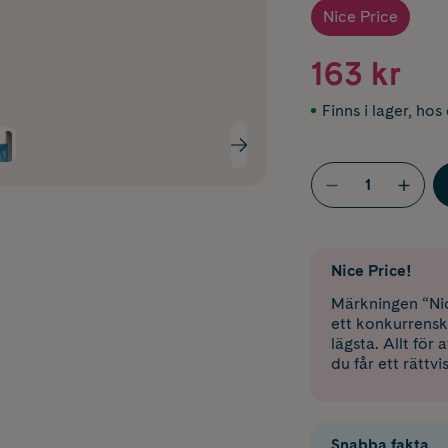
Nice Price
163 kr
Finns i lager
,
hos 
Nice Price!
Märkningen “Nic
ett konkurrensk
lägsta. Allt för
du får ett rättvi
Snabba fakta