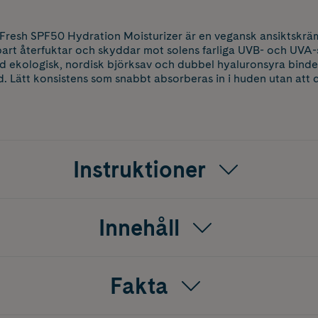
resh SPF50 Hydration Moisturizer är en vegansk ansiktskr
rt återfuktar och skyddar mot solens farliga UVB- och UVA-s
ekologisk, nordisk björksav och dubbel hyaluronsyra binder 
ud. Lätt konsistens som snabbt absorberas in i huden utan att 
Instruktioner
Innehåll
Fakta