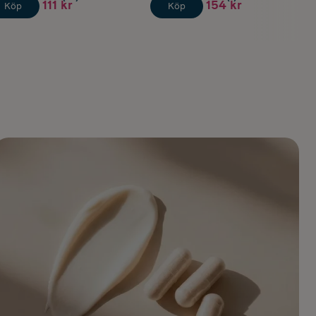
111 kr
154 kr
Köp
Köp