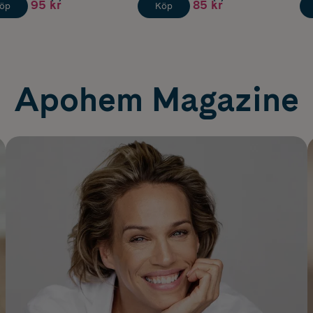
95 kr
85 kr
öp
Köp
Apohem Magazine