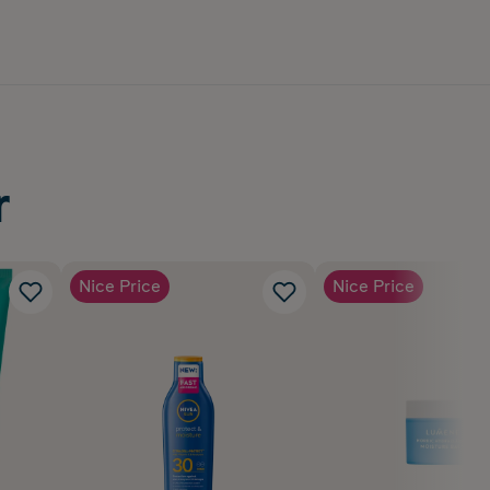
r
Nice Price
Nice Price