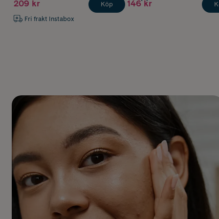
209 kr
146 kr
Köp
K
Fri frakt Instabox