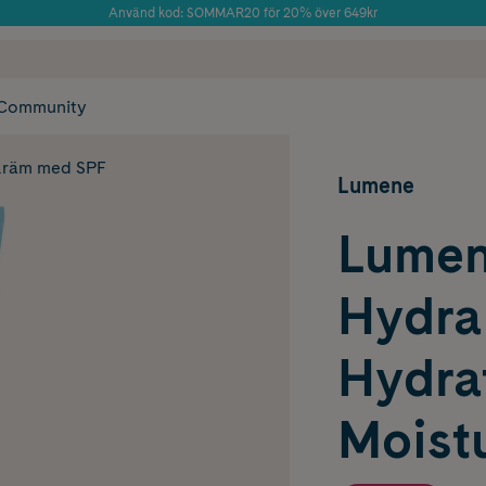
Använd kod: SOMMAR20 för 20% över 649kr
Årets Butik 2025 inom Skönhet
 frakt
✓ Rådgivning från farmaceuter & hudterapeuter
✓ Poäng på alla
Community
räm med SPF
Lumene
Lumen
Hydra
Hydra
Moistu