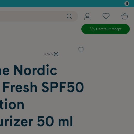
 köp*
Hämta ut recept
3.5/5
(2)
e Nordic
 Fresh SPF50
tion
rizer 50 ml