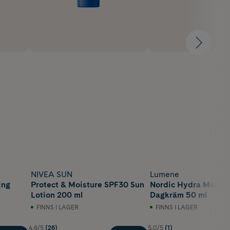
NIVEA SUN
Lumene
ing
Protect & Moisture SPF30 Sun
Nordic Hydra Moistu
Lotion 200 ml
Dagkräm 50 ml
FINNS I LAGER
FINNS I LAGER
4.6/5
(26)
5.0/5
(1)