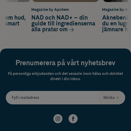
m
Magazine by Apohem
Magazine by A
d om hud,
NAD och NAD+ – din
Aknebenäge
ch smart
guide till ingredienserna
du en lugn
alla pratar om
jämnare h
Prenumerera på vårt nyhetsbrev
Få personliga erbjudanden och det senaste inom hälsa och skönhet
direkt i din inbox.
Fyll i mailadress
Skicka