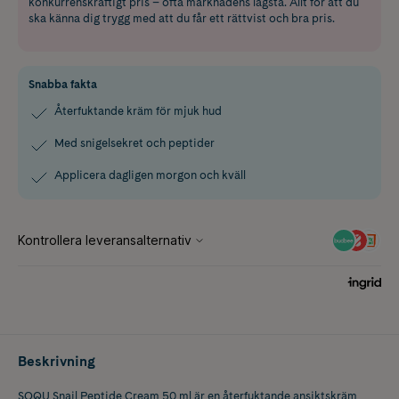
konkurrenskraftigt pris – ofta marknadens lägsta. Allt för att du
ska känna dig trygg med att du får ett rättvist och bra pris.
Snabba fakta
Återfuktande kräm för mjuk hud
Med snigelsekret och peptider
Applicera dagligen morgon och kväll
Beskrivning
SOQU Snail Peptide Cream 50 ml är en återfuktande ansiktskräm