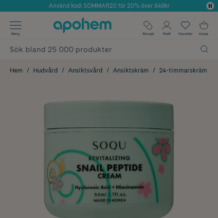
Använd kod: SOMMAR20 för 20% över 649kr
Årets Butik 2025 inom Skönhet
✓ Fri frakt
Meny
Recept
Profil
Favoriter
Kassa
✓ Rådgivning från farmaceuter & hudterapeuter
✓ Poäng på alla köp*
Hem
Hudvård
Ansiktsvård
Ansiktskräm
24-timmarskräm