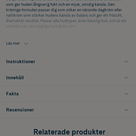
som ger huden långvarig fukt och en mjuk, smidig känsla. Den
krämiga formulan passar dig som söker en närande dagkräm eller
nattkräm som stärker hudens känsla av balans och ger ett fräscht,
återfuktat resultat. Passar alla hudtyper, även känslig hud, och är ett
utmärkt val i din dagliga hudvårdsrutin.
Berikad med snigelsekret och peptider bidrar ansiktskrämen till att
huden upplevs mer elastisk och jämn i strukturen. Den vårdande
Läs mer
formulan hjälper huden att kännas stärkt och återfuktad samtidigt
som den ger en naturlig lyster utan att kännas tung eller fet på huden.
Krämen absorberas smidigt och lämnar huden mjuk och behaglig.
Instruktioner
Innehåller 50 ml.
Innehåll
Fakta
Recensioner
Relaterade produkter