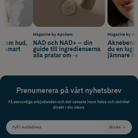
m
Magazine by Apohem
Magazine by A
d om hud,
NAD och NAD+ – din
Aknebenäge
ch smart
guide till ingredienserna
du en lugn
alla pratar om
jämnare h
Prenumerera på vårt nyhetsbrev
Få personliga erbjudanden och det senaste inom hälsa och skönhet
direkt i din inbox.
Fyll i mailadress
Skicka