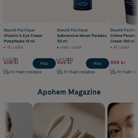
Beauté Pacifique
Beauté Pacifique
Beauté Pacifiq
Vitamin A Eye Cream
Submersive Serum Paradox
Crème Paradox
Pumpflaska 15 ml
30 ml
Cream 100 ml
FÅ I LAGER
FINNS I LAGER
FÅ I LAGER
5.0/5
(2)
4.8/5
(22)
409 kr
649 kr
699 kr
Köp
Köp
Fri frakt Instabox
Fri frakt Instabox
Fri frakt In
Apohem Magazine