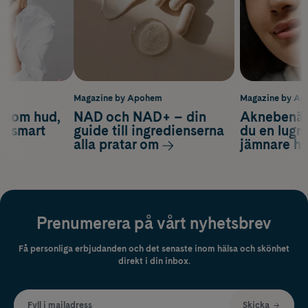
m
Magazine by Apohem
Magazine by A
d om hud,
NAD och NAD+ – din
Aknebenäge
ch smart
guide till ingredienserna
du en lugn
alla pratar om
jämnare h
Prenumerera på vårt nyhetsbrev
Få personliga erbjudanden och det senaste inom hälsa och skönhet
direkt i din inbox.
Fyll i mailadress
Skicka