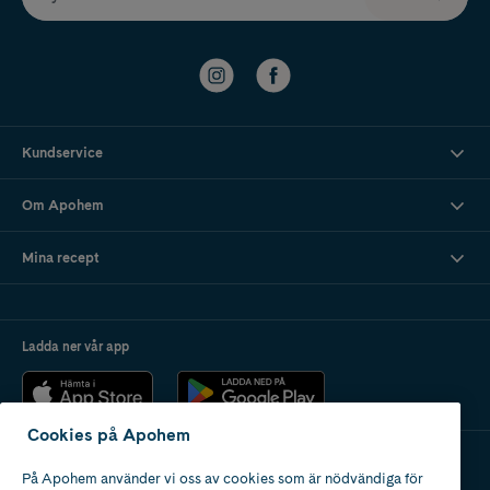
Kundservice
Om Apohem
Mina recept
Ladda ner vår app
Cookies på Apohem
På Apohem använder vi oss av cookies som är nödvändiga för
Apotek med tillstånd