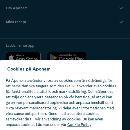
Om Apohem
Mina recept
Ladda ner vår app
Cookies på Apohem
På Apohem använder vi oss av cookies som är nödvändiga för
Apotek med tillstånd
att hemsidan ska fungera som den ska. Vi använder även cookies
av Läkemedelsverket
för funktionalitet, statistik och marknadsföring. Det hjälper oss
att följa och analysera beteenden på vår hemsida, så att vi kan
ge en mer personaliserad upplevelse och anpassa innehåll samt
rikta relevant marknadsföring. Vi delar även informationen med
våra samarbetspartners. Genom att acceptera cookies
samtycker du till vår användning av cookies. Du kan även
2024
anpassa cookies. Läs mer under vår
Cookie Policy