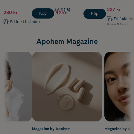
227 kr
4.6/5
(18)
280 kr
52 kr
Köp
Köp
Fri frakt In
Fri frakt Instabox
Ord.pris
329 kr
Apohem Magazine
m
Magazine by Apohem
Magazine by A