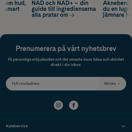
d om hud,
NAD och NAD+ – din
Aknebenäge
ch smart
guide till ingredienserna
du en lugn
alla pratar om
jämnare h
Prenumerera på vårt nyhetsbrev
Få personliga erbjudanden och det senaste inom hälsa och skönhet
direkt i din inbox.
Fyll i mailadress
Skicka
Kundservice