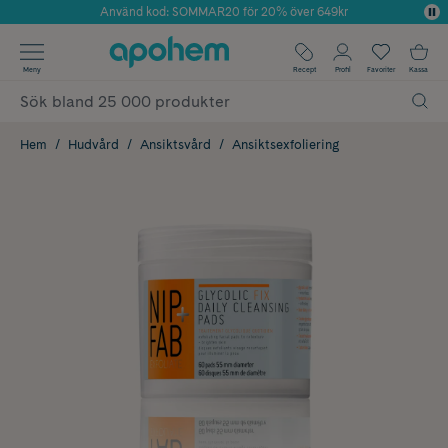
Använd kod: SOMMAR20 för 20% över 649kr
Årets Butik 2025 inom Skönhet
✓ Fri frakt
Meny
Recept
Profil
Favoriter
Kassa
✓ Rådgivning från farmaceuter & hudterapeuter
✓ Poäng på alla köp*
Hem
Hudvård
Ansiktsvård
Ansiktsexfoliering