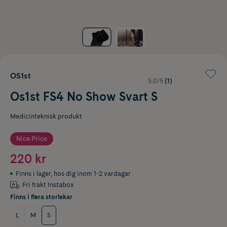
OS1st
5.0/5
(1)
Os1st FS4 No Show Svart S
Medicinteknisk produkt
Nice Price
220 kr
Finns i lager
,
hos dig inom 1-2 vardagar
Fri frakt Instabox
Finns i flera storlekar
L
M
S