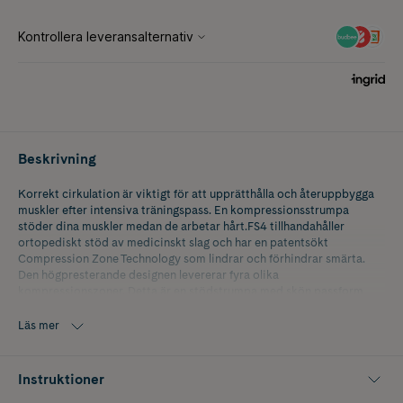
Beskrivning
Korrekt cirkulation är viktigt för att upprätthålla och återuppbygga
muskler efter intensiva träningspass. En kompressionsstrumpa
stöder dina muskler medan de arbetar hårt.FS4 tillhandahåller
ortopediskt stöd av medicinskt slag och har en patentsökt
Compression Zone Technology som lindrar och förhindrar smärta.
Den högpresterande designen levererar fyra olika
kompressionszoner. Detta är en stödstrumpa med skön passform,
bekväm att bära dagligen. Få lättnad från tidigare skador, kronisk
hälssmärta, svullna artritiska anklar och fötter eller dålig cirkulation.
Läs mer
Skostorlek 33-36
Instruktioner