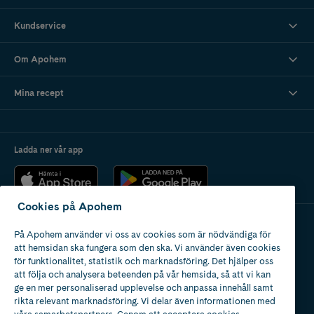
Kundservice
Om Apohem
Mina recept
Ladda ner vår app
Cookies på Apohem
På Apohem använder vi oss av cookies som är nödvändiga för
Apotek med tillstånd
att hemsidan ska fungera som den ska. Vi använder även cookies
av Läkemedelsverket
för funktionalitet, statistik och marknadsföring. Det hjälper oss
att följa och analysera beteenden på vår hemsida, så att vi kan
ge en mer personaliserad upplevelse och anpassa innehåll samt
rikta relevant marknadsföring. Vi delar även informationen med
våra samarbetspartners. Genom att acceptera cookies