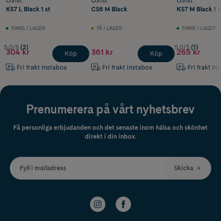
OS1st
OS1st
OS1st
KS7 L Black 1 st
CS6 M Black
KS7 M Black 1 s
FINNS I LAGER
FÅ I LAGER
FINNS I LAGER
5.0/5
(2)
5.0/5
(1)
304 kr
361 kr
265 kr
Köp
Köp
Fri frakt Instabox
Fri frakt Instabox
Fri frakt In
Prenumerera på vårt nyhetsbrev
Få personliga erbjudanden och det senaste inom hälsa och skönhet
direkt i din inbox.
Fyll i mailadress
Skicka