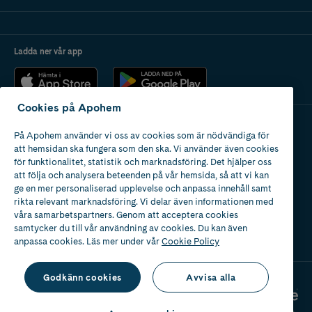
Ladda ner vår app
Cookies på Apohem
På Apohem använder vi oss av cookies som är nödvändiga för
Apotek med tillstånd
att hemsidan ska fungera som den ska. Vi använder även cookies
av Läkemedelsverket
för funktionalitet, statistik och marknadsföring. Det hjälper oss
att följa och analysera beteenden på vår hemsida, så att vi kan
ge en mer personaliserad upplevelse och anpassa innehåll samt
rikta relevant marknadsföring. Vi delar även informationen med
våra samarbetspartners. Genom att acceptera cookies
samtycker du till vår användning av cookies. Du kan även
2024
anpassa cookies. Läs mer under vår
Cookie Policy
Godkänn cookies
Avvisa alla