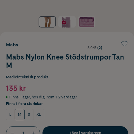
Mabs
5.0/5
(2)
Mabs Nylon Knee Stödstrumpor Tan
M
Medicinteknisk produkt
135 kr
Finns i lager
,
hos dig inom 1-2 vardagar
Finns i flera storlekar
L
M
S
XL
Lägg i varukorgen