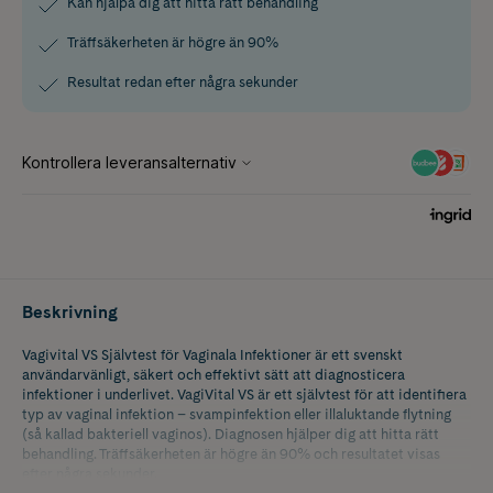
Kan hjälpa dig att hitta rätt behandling
Träffsäkerheten är högre än 90%
Resultat redan efter några sekunder
Beskrivning
Vagivital VS Självtest för Vaginala Infektioner är ett svenskt
användarvänligt, säkert och effektivt sätt att diagnosticera
infektioner i underlivet. VagiVital VS är ett självtest för att identifiera
typ av vaginal infektion – svampinfektion eller illaluktande flytning
(så kallad bakteriell vaginos). Diagnosen hjälper dig att hitta rätt
behandling. Träffsäkerheten är högre än 90% och resultatet visas
efter några sekunder.