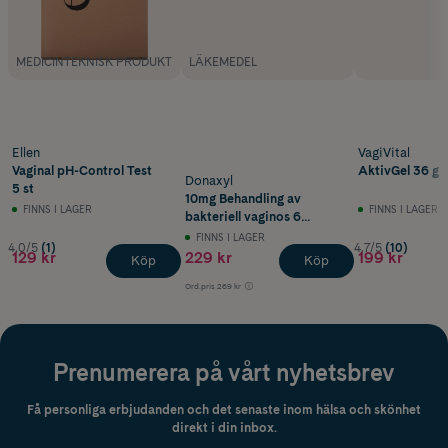
MEDICINTEKNISK PRODUKT
LÄKEMEDEL
Ellen
VagiVital
Vaginal pH-Control Test
AktivGel 36 g
Donaxyl
5 st
10mg Behandling av
FINNS I LAGER
FINNS I LAGER
bakteriell vaginos 6
vaginaltabletter
FINNS I LAGER
4.0/5
(1)
4.7/5
(10)
129 kr
229 kr
199 kr
Köp
Köp
Ord.pris
269 kr
Prenumerera på vårt nyhetsbrev
Få personliga erbjudanden och det senaste inom hälsa och skönhet
direkt i din inbox.