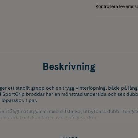
Beskrivning
r ett stabilt grepp och en trygg vinterlöpning, både på lång
ard SportGrip broddar har en mönstrad undersida och sex dubb
 löparskor. 1 par.
de i tåligt naturgummi med slitstarka, utbytbara dubb i tungs
material och kan färga av sig på ljusa skor.
torlekar rekommenderar vi att välja den större storleken. Exem
Läs mer