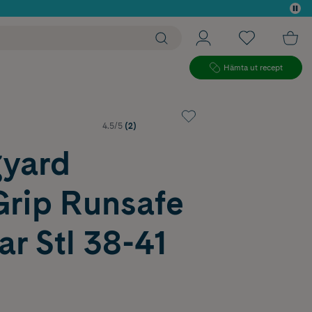
 köp*
Hämta ut recept
4.5/5
(2)
gyard
Grip Runsafe
r Stl 38-41