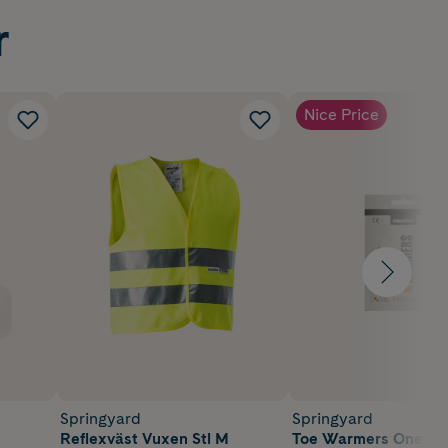
r
Nice Price
Springyard
Springyard
Reflexväst Vuxen Stl M
Toe Warmers One Siz