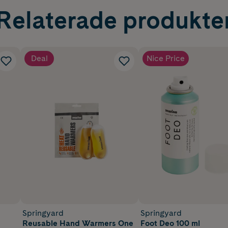
Relaterade produkte
Deal
Nice Price
Springyard
Springyard
Reusable Hand Warmers One
Foot Deo 100 ml