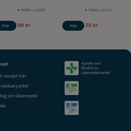
FINNS I LAGER
FINNS I LAGER
99 kr
22 kr
Köp
Köp
cept
Apotek med
tillstånd av
Läkemedelsverket
t recept här
tnadsskyddet
ing om läkemedel
del