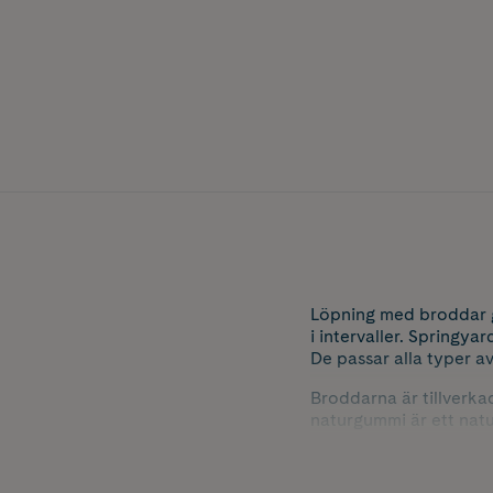
Löpning med broddar ge
i intervaller. Springy
De passar alla typer av
Broddarna är tillverka
naturgummi är ett natur
Ligger du mellan två s
41 välj L.