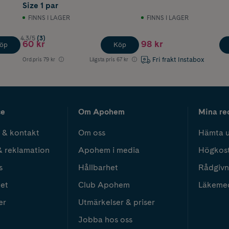
Size 1 par
FINNS I LAGER
FINNS I LAGER
4.3/5
(3)
60 kr
98 kr
öp
Köp
Fri frakt Instabox
Ord.pris
79 kr
Lägsta pris
67 kr
ce
Om Apohem
Mina re
 & kontakt
Om oss
Hämta u
& reklamation
Apohem i media
Högkos
s
Hållbarhet
Rådgivn
het
Club Apohem
Läkeme
er
Utmärkelser & priser
Jobba hos oss