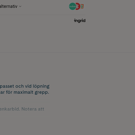
passet och vid löpning
ar för maximalt grepp.
tenkarbid. Notera att
pelvis har du storlek