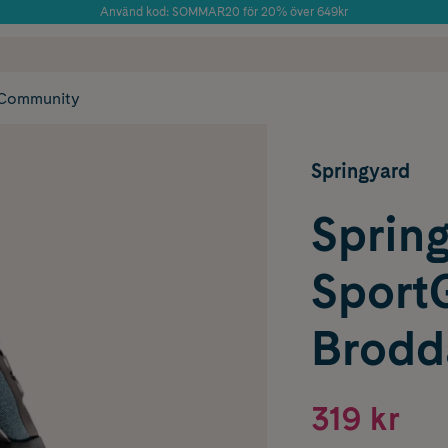
Använd kod: SOMMAR20 för 20% över 649kr
Årets Butik 2025 inom Skönhet
 frakt
✓ Rådgivning från farmaceuter & hudterapeuter
✓ Poäng på alla
Community
Springyard
Sprin
Sport
Brodda
319 kr