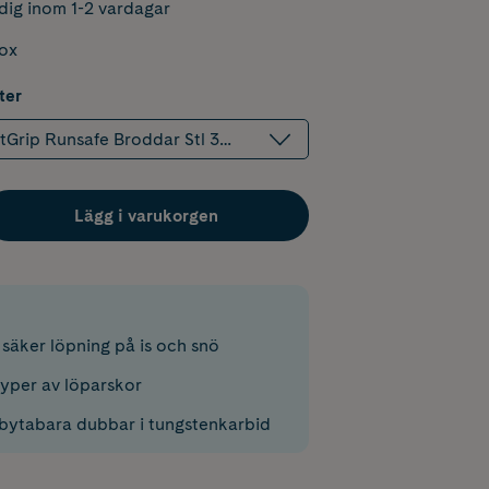
dig inom 1-2 vardagar
box
ter
tGrip Runsafe Broddar Stl 38-41
Lägg i varukorgen
 säker löpning på is och snö
typer av löparskor
utbytabara dubbar i tungstenkarbid