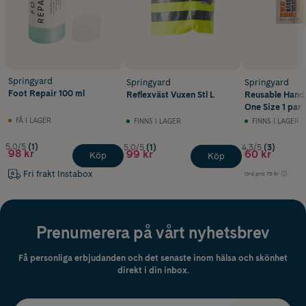
Springyard
Springyard
Springyard
Foot Repair 100 ml
Reflexväst Vuxen Stl L
Reusable Hand
One Size 1 par
FÅ I LAGER
FINNS I LAGER
FINNS I LAGER
5.0/5
(1)
5.0/5
(1)
4.3/5
(3)
98 kr
99 kr
60 kr
Köp
Köp
Fri frakt Instabox
Ord.pris
79 kr
Prenumerera på vårt nyhetsbrev
Få personliga erbjudanden och det senaste inom hälsa och skönhet
direkt i din inbox.