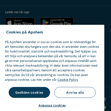
Ladda ner vår app
Cookies på Apohem
På Apohem använder vi oss av cookies som är nödvändiga för
Apotek med tillstånd
att hemsidan ska fungera som den ska. Vi använder även cookies
av Läkemedelsverket
för funktionalitet, statistik och marknadsföring. Det hjälper oss
att följa och analysera beteenden på vår hemsida, så att vi kan
ge en mer personaliserad upplevelse och anpassa innehåll samt
rikta relevant marknadsföring. Vi delar även informationen med
våra samarbetspartners. Genom att acceptera cookies
samtycker du till vår användning av cookies. Du kan även
2024
anpassa cookies. Läs mer under vår
Cookie Policy
Godkänn cookies
Avvisa alla
Anpassa cookies