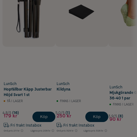
LunSch
LunSch
LunSch
Hopfällbar Käpp Justerbar
Kildyna
Mjukgörande Ge
Höjd Svart 1 st
36-40 1 par
FÅ I LAGER
FINNS I LAGER
FINNS I LAGER
4.8/5
(16)
5.0/5
(1)
179 kr
250 kr
3.9/5
(8)
Köp
Köp
90 kr
Fri frakt Instabox
Fri frakt Instabox
Ord.pris
211 kr
Lägsta pris
209 kr
Ord.pris
329 kr
Lägsta pris
326 kr