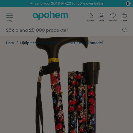
Använd kod: SOMMAR20 för 20% över 649kr
Årets Butik 2025 inom Skönhet
✓ Fri frakt
Meny
Recept
Profil
Favoriter
Kassa
✓ Rådgivning från farmaceuter & hudterapeuter
✓ Poäng på alla köp*
Hem
Hjälpmedel & säkerhet
Praktiska hjälpmedel