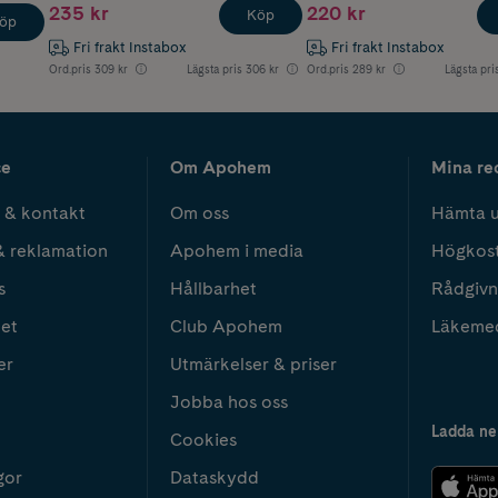
235 kr
220 kr
Köp
öp
Fri frakt Instabox
Fri frakt Instabox
Ord.pris
309 kr
Lägsta pris
306 kr
Ord.pris
289 kr
Lägsta pri
ce
Om Apohem
Mina re
 & kontakt
Om oss
Hämta u
& reklamation
Apohem i media
Högkos
s
Hållbarhet
Rådgivn
het
Club Apohem
Läkeme
er
Utmärkelser & priser
Jobba hos oss
Ladda ne
Cookies
gor
Dataskydd