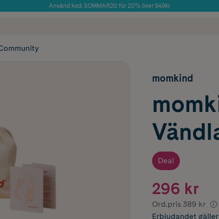
Använd kod: SOMMAR20 för 20% över 649kr
Årets Butik 2025 inom Skönhet
 frakt
✓ Rådgivning från farmaceuter & hudterapeuter
✓ Poäng på alla
Community
momkind
momk
Vändla
Deal
296 kr
Ord.pris
389 kr
Erbjudandet
gälle