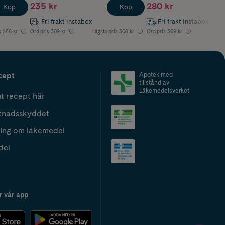
235 kr
280 kr
Köp
Köp
Fri frakt Instabox
Fri frakt Instabox
s
286 kr
Ord.pris
309 kr
Lägsta pris
306 kr
Ord.pris
369 kr
Lägsta 
cept
Apotek med
tillstånd av
Läkemedelsverket
t recept här
tnadsskyddet
ing om läkemedel
del
r vår app