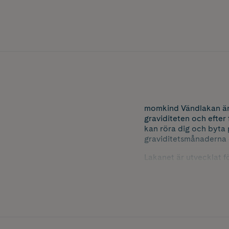
momkind Vändlakan är 
graviditeten och efter
kan röra dig och byta 
graviditetsmånaderna e
Lakanet är utvecklat f
ge en mer avslappnad 
rörlighet eller tillstån
Efter förlossning elle
göra det lättare att ä
ökar både komfort och