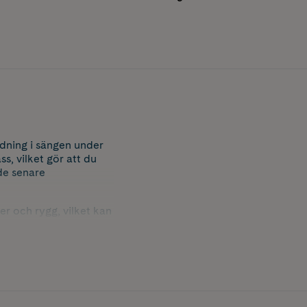
dning i sängen under
s, vilket gör att du
de senare
er och rygg, vilket kan
 med begränsad
rhämtning genom att
ffektivt hjälpmedel som