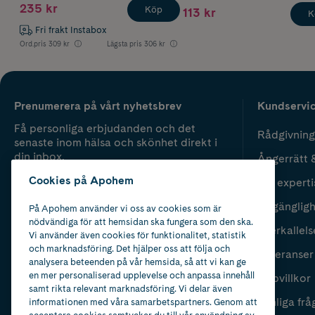
235 kr
Köp
113 kr
K
Fri frakt Instabox
Ord.pris
309 kr
Lägsta pris
306 kr
Prenumerera på vårt nyhetsbrev
Kundservi
Få personliga erbjudanden och det
Rådgivning
senaste inom hälsa och skönhet direkt i
din inbox.
Ångerrätt 
Cookies på Apohem
Vår experti
Fyll i mailadress
Skicka
Tillgänglig
På Apohem använder vi oss av cookies som är
nödvändiga för att hemsidan ska fungera som den ska.
Återkallels
Vi använder även cookies för funktionalitet, statistik
och marknadsföring. Det hjälper oss att följa och
Leveranser
analysera beteenden på vår hemsida, så att vi kan ge
en mer personaliserad upplevelse och anpassa innehåll
Köpvillkor
samt rikta relevant marknadsföring. Vi delar även
Vanliga frå
informationen med våra samarbetspartners. Genom att