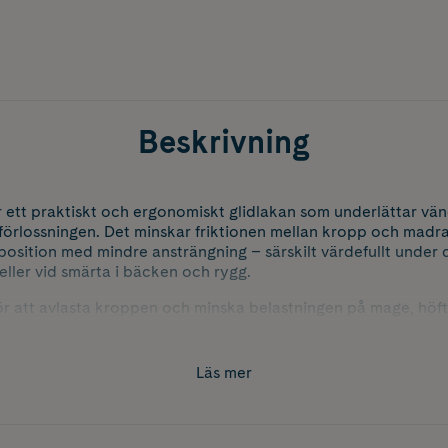
Beskrivning
ett praktiskt och ergonomiskt glidlakan som underlättar vän
 förlossningen. Det minskar friktionen mellan kropp och madras
position med mindre ansträngning – särskilt värdefullt under 
ller vid smärta i bäcken och rygg.
ör att avlasta kroppen och minska belastningen på mage, höft
nattsömn. Det passar inte bara gravida, utan även personer
d som foglossning, symfysbesvär, diskbråck eller artrit.
Läs mer
r kejsarsnitt kan momkind Vändlakan bidra till en mjukare åte
ndra position utan att spänna magmusklerna. Ett enkelt men e
 vila.