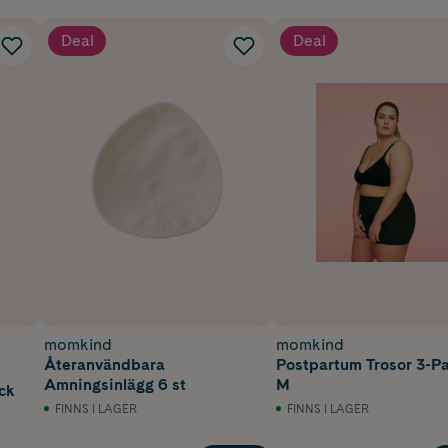
Deal
Deal
momkind
momkind
Återanvändbara
Postpartum Trosor 3-P
Amningsinlägg 6 st
M
ck
FINNS I LAGER
FINNS I LAGER