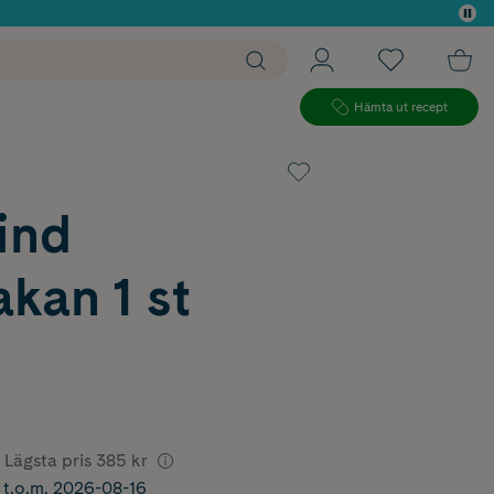
 köp*
Hämta ut recept
ind
kan 1 st
Lägsta pris
385 kr
r t.o.m. 2026-08-16