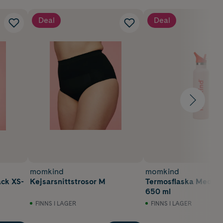
Deal
Deal
momkind
momkind
ack XS-
Kejsarsnittstrosor M
Termosflaska Med Su
650 ml
FINNS I LAGER
FINNS I LAGER