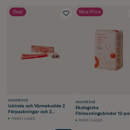
Deal
Nice Price
momkind
momkind
Isbinda och Värmekudde 2
Ekologiska
Förpackningar och 2
Förlossningsbindor 12-pa
Bomullshylsor
FINNS I LAGER
FINNS I LAGER