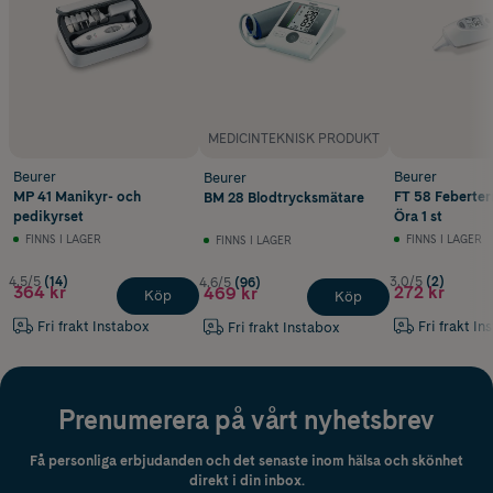
MEDICINTEKNISK PRODUKT
Beurer
Beurer
Beurer
MP 41 Manikyr- och
FT 58 Feberte
BM 28 Blodtrycksmätare
pedikyrset
Öra 1 st
FINNS I LAGER
FINNS I LAGER
FINNS I LAGER
4.5/5
(14)
3.0/5
(2)
4.6/5
(96)
364 kr
272 kr
469 kr
Köp
Köp
Fri frakt Instabox
Fri frakt In
Fri frakt Instabox
Prenumerera på vårt nyhetsbrev
Få personliga erbjudanden och det senaste inom hälsa och skönhet
direkt i din inbox.