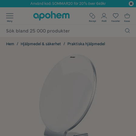
Använd kod: SOMMAR20 för 20% över 649kr
Årets Butik 2025 inom Skönhet
✓ Fri frakt
Meny
Recept
Profil
Favoriter
Kassa
✓ Rådgivning från farmaceuter & hudterapeuter
✓ Poäng på alla köp*
Hem
Hjälpmedel & säkerhet
Praktiska hjälpmedel