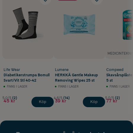
MEDICINTEKNI
Life Wear
Lumene
Compeed
Diabetikerstrumpa Bomull
HERKKÄ Gentle Makeup
Skavsårsplåste
Svart/Vit Stl 40-42
Removing Wipes 25 st
5 st
FINNS I LAGER
FINNS I LAGER
FINNS I LAGER
5.0/5
(2)
4.6/5
(14)
5.0/5
(2)
45 kr
39 kr
77 kr
Köp
Köp