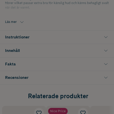
fibrer vilket passar extra bra för känslig hud och känns behagligt svalt
när det är varmt.
Bambun kommer från FSC-certifierad skog.
Läs mer
Instruktioner
Innehåll
Fakta
Recensioner
Relaterade produkter
Nice Price