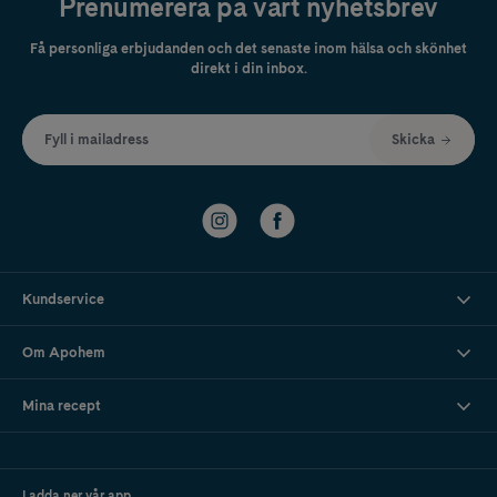
Prenumerera på vårt nyhetsbrev
Få personliga erbjudanden och det senaste inom hälsa och skönhet
direkt i din inbox.
Fyll i mailadress
Skicka
Kundservice
Om Apohem
Mina recept
Ladda ner vår app