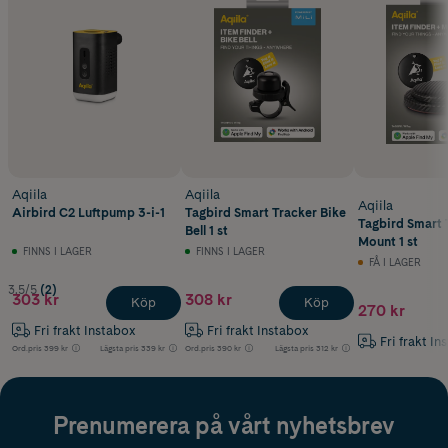
Aqiila
Aqiila
Aqiila
Airbird C2 Luftpump 3-i-1
Tagbird Smart Tracker Bike
Tagbird Smart 
Bell 1 st
Mount 1 st
FINNS I LAGER
FINNS I LAGER
FÅ I LAGER
3.5/5
(2)
303 kr
308 kr
Köp
Köp
270 kr
Fri frakt Instabox
Fri frakt Instabox
Fri frakt In
Ord.pris
399 kr
Lägsta pris
339 kr
Ord.pris
390 kr
Lägsta pris
312 kr
Prenumerera på vårt nyhetsbrev