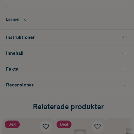
Info:
Utgångseffekt: 20W
Läs mer
Vattentät (IP67)
Instruktioner
Låg vikt (600 g)
Innehåll
Fakta
Recensioner
Relaterade produkter
Deal
Deal