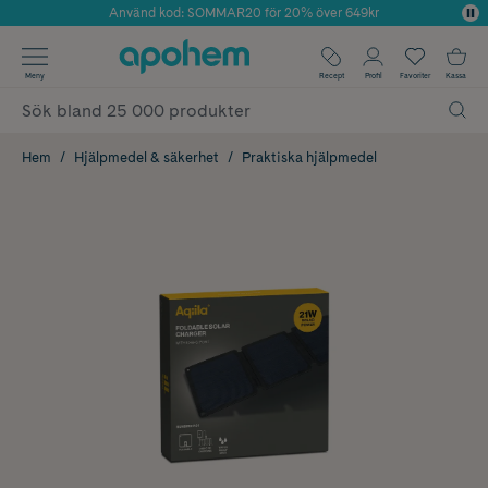
Använd kod: SOMMAR20 för 20% över 649kr
Årets Butik 2025 inom Skönhet
✓ Fri frakt
Meny
Recept
Profil
Favoriter
Kassa
✓ Rådgivning från farmaceuter & hudterapeuter
✓ Poäng på alla köp*
Hem
Hjälpmedel & säkerhet
Praktiska hjälpmedel