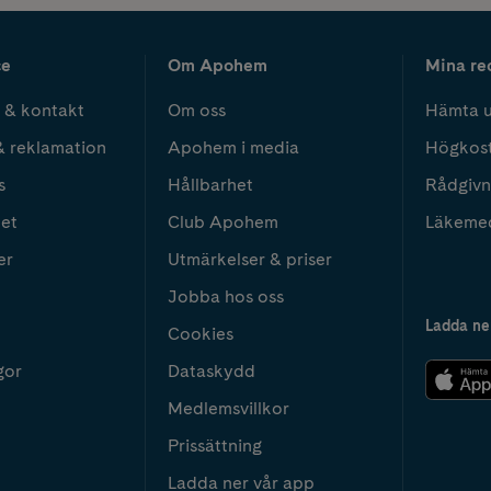
ce
Om Apohem
Mina re
 & kontakt
Om oss
Hämta u
& reklamation
Apohem i media
Högkos
s
Hållbarhet
Rådgivn
het
Club Apohem
Läkeme
er
Utmärkelser & priser
Jobba hos oss
Ladda ne
Cookies
gor
Dataskydd
Medlemsvillkor
Prissättning
Ladda ner vår app