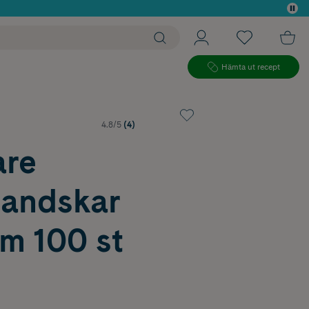
 köp*
Hämta ut recept
4.8/5
(4)
are
handskar
m 100 st