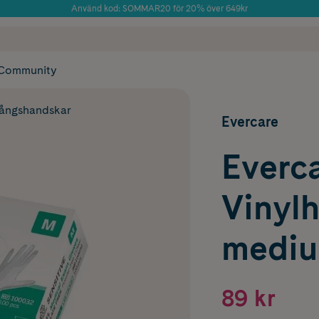
Använd kod: SOMMAR20 för 20% över 649kr
Årets Butik 2025 inom Skönhet
 frakt
✓ Rådgivning från farmaceuter & hudterapeuter
✓ Poäng på alla
Community
ångshandskar
Evercare
Everc
Vinyl
mediu
89 kr