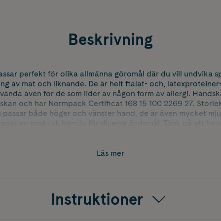
Beskrivning
ssar perfekt för olika allmänna göromål där du vill undvika s
ing av mat och liknande. De är helt ftalat- och, latexproteiner
vända även för de som lider av någon form av allergi. Handska
skan och har Normpack Certificat 168 15 100 2269 27. Storle
 passar både höger och vänster hand, de är även mycket mjuk
apar en praktisk barriär för diverse ändamål. Tänk på att hand
te bör användas i de syften där en steril miljö är väsentligt.
Läs mer
Instruktioner