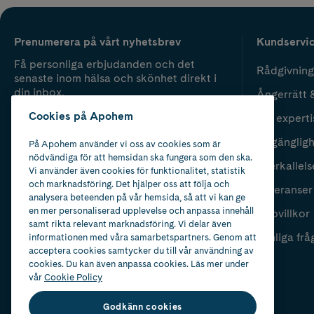
Prenumerera på vårt nyhetsbrev
Kundservi
Få personliga erbjudanden och det
Rådgivning
senaste inom hälsa och skönhet direkt i
din inbox.
Ångerrätt 
Cookies på Apohem
Vår experti
Fyll i mailadress
Skicka
Tillgänglig
På Apohem använder vi oss av cookies som är
nödvändiga för att hemsidan ska fungera som den ska.
Återkallels
Vi använder även cookies för funktionalitet, statistik
och marknadsföring. Det hjälper oss att följa och
Leveranser
analysera beteenden på vår hemsida, så att vi kan ge
en mer personaliserad upplevelse och anpassa innehåll
Köpvillkor
samt rikta relevant marknadsföring. Vi delar även
Vanliga frå
informationen med våra samarbetspartners. Genom att
acceptera cookies samtycker du till vår användning av
cookies. Du kan även anpassa cookies. Läs mer under
vår
Cookie Policy
Godkänn cookies