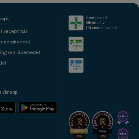
cept
Apotek med
tillstånd av
Läkemedelsverket
t recept här
tnadsskyddet
ing om läkemedel
del
r vår app
2024