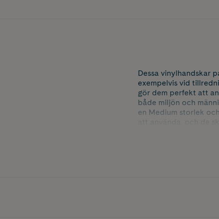
Dessa vinylhandskar pa
exempelvis vid tillredn
gör dem perfekt att an
både miljön och männi
en Medium storlek och
att använda, och de sk
vilket innebär att de in