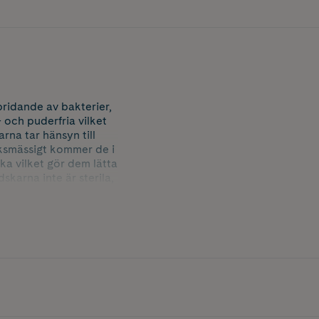
pridande av bakterier,
- och puderfria vilket
rna tar hänsyn till
ksmässigt kommer de i
a vilket gör dem lätta
skarna inte är sterila,