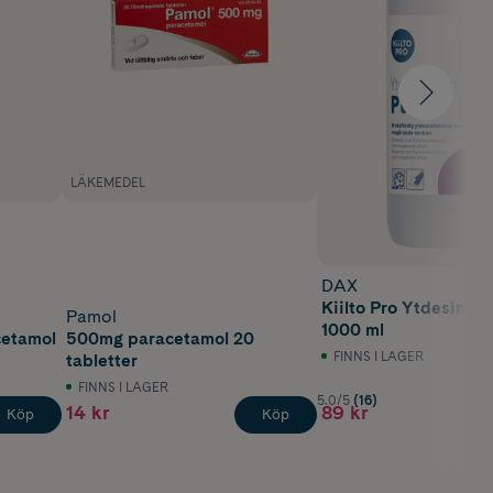
LÄKEMEDEL
DAX
Kiilto Pro Ytdesinfek
Pamol
1000 ml
cetamol
500mg paracetamol 20
FINNS I LAGER
tabletter
FINNS I LAGER
5.0/5
(16)
14 kr
89 kr
Köp
Köp