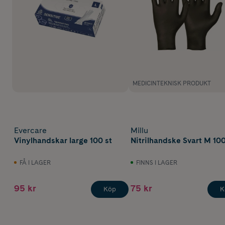
MEDICINTEKNISK PRODUKT
Evercare
Millu
Vinylhandskar large 100 st
Nitrilhandske Svart M 100
FÅ I LAGER
FINNS I LAGER
95 kr
75 kr
Köp
K