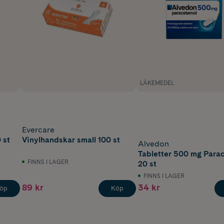
LÄKEMEDEL
Evercare
 st
Vinylhandskar small 100 st
Alvedon
Tabletter 500 mg Para
FINNS I LAGER
20 st
FINNS I LAGER
89 kr
34 kr
öp
Köp