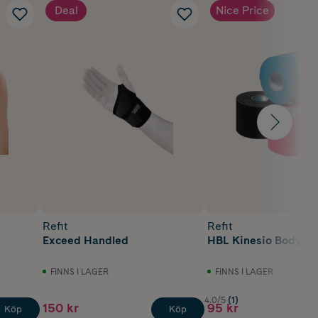
Deal
Nice Price
Refit
Refit
Exceed Handled
HBL Kinesio Bodytap
FINNS I LAGER
FINNS I LAGER
4.0/5
(1)
150 kr
95 kr
Köp
Köp