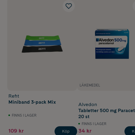
LÄKEMEDEL
Refit
Miniband 3-pack Mix
Alvedon
Tabletter 500 mg Parace
FINNS I LAGER
20 st
FINNS I LAGER
109 kr
34 kr
Köp
K