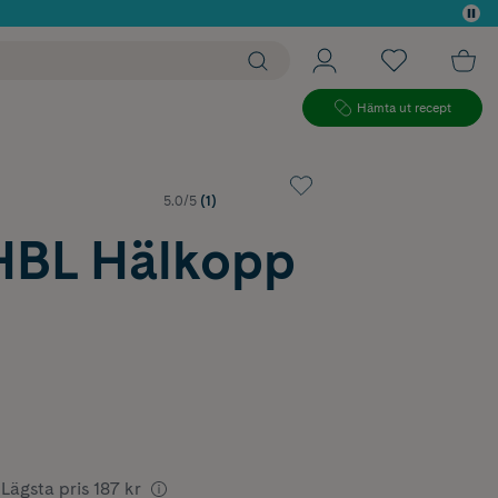
 köp*
Hämta ut recept
5.0/5
(1)
 HBL Hälkopp
Lägsta pris
187 kr