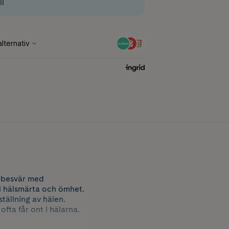
ll
 besvär med
ell hälsmärta och ömhet.
tällning av hälen.
fta får ont i hälarna.