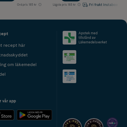
Fri frakt Instabox
Ord.pris
185 kr
Lägsta pris
183 kr
cept
Apotek med
tillstånd av
Läkemedelsverket
t recept här
tnadsskyddet
ing om läkemedel
del
r vår app