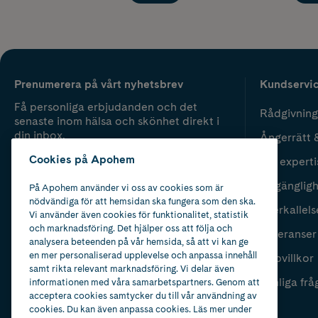
Prenumerera på vårt nyhetsbrev
Kundservi
Få personliga erbjudanden och det
Rådgivning
senaste inom hälsa och skönhet direkt i
din inbox.
Ångerrätt 
Cookies på Apohem
Vår experti
Fyll i mailadress
Skicka
Tillgänglig
På Apohem använder vi oss av cookies som är
nödvändiga för att hemsidan ska fungera som den ska.
Återkallels
Vi använder även cookies för funktionalitet, statistik
och marknadsföring. Det hjälper oss att följa och
Leveranser
analysera beteenden på vår hemsida, så att vi kan ge
en mer personaliserad upplevelse och anpassa innehåll
Köpvillkor
samt rikta relevant marknadsföring. Vi delar även
Vanliga frå
informationen med våra samarbetspartners. Genom att
acceptera cookies samtycker du till vår användning av
cookies. Du kan även anpassa cookies. Läs mer under