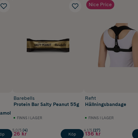
Nice Price
Barebells
Refit
Protein Bar Salty Peanut 55g
Hållningsbandage
tamol
FINNS I LAGER
FINNS I LAGER
5.0/5
(4)
4.1/5
(27)
26 kr
136 kr
öp
Köp