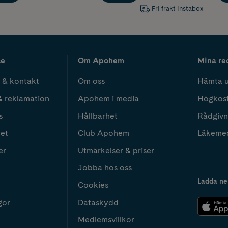
Fri frakt Instabox
ce
Om Apohem
Mina re
 & kontakt
Om oss
Hämta u
& reklamation
Apohem i media
Högkos
s
Hållbarhet
Rådgivn
het
Club Apohem
Läkeme
er
Utmärkelser & priser
Jobba hos oss
Ladda ne
Cookies
gor
Dataskydd
Medlemsvillkor