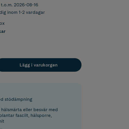
r t.o.m. 2026-08-16
dig inom 1-2 vardagar
box
kar
Lägg i varukorgen
d stödämpning
 hälsmärta eller besvär med
lantar fasciit, hälsporre,
nit