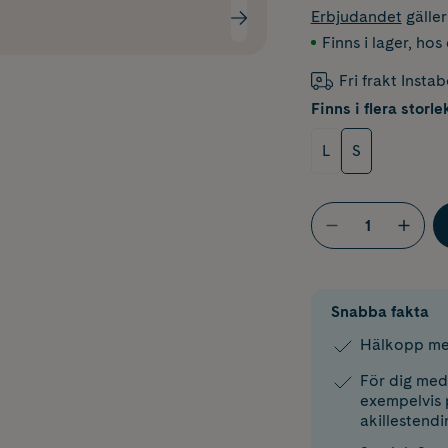
Erbjudandet
gälle
Finns i lager
,
hos 
Fri frakt Insta
Finns i flera storle
L
S
Snabba fakta
Hälkopp me
För dig med
exempelvis p
akillestendi