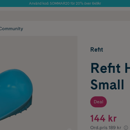
Använd kod: SOMMAR20 för 20% över 649kr
Årets Butik 2025 inom Skönhet
 frakt
✓ Rådgivning från farmaceuter & hudterapeuter
✓ Poäng på alla
Community
Refit
Refit
Small
Deal
144 kr
Ord.pris
189 kr