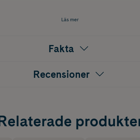
orlek 35-40.
er 2 st hälkoppar.
Läs mer
Fakta
Recensioner
Relaterade produkte