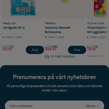
Medcoat
Medela
Active Care
Jordgubb 20 st
Harmony Manuell
Vitaminbjörnar
Bröstpump
60 tuggtablett
FINNS I LAGER
FINNS I LAGER
FINNS I LAGER
5.0/5
(1)
4.2/5
(26)
5.0/5
(2)
62 kr
329 kr
78 kr
Köp
Köp
Fri frakt Instabox
Ord.pris
103 kr
Prenumerera på vårt nyhetsbrev
Få personliga erbjudanden och det senaste inom hälsa och skönhet
direkt i din inbox.
Fyll i mailadress
Skicka