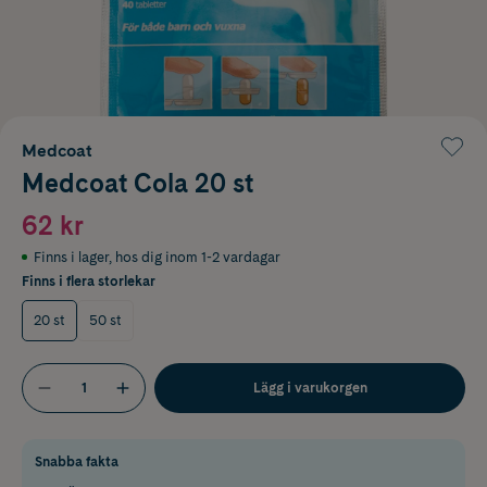
Medcoat
Medcoat Cola 20 st
62 kr
Finns i lager
,
hos dig inom 1-2 vardagar
Finns i flera storlekar
20 st
50 st
Lägg i varukorgen
Snabba fakta