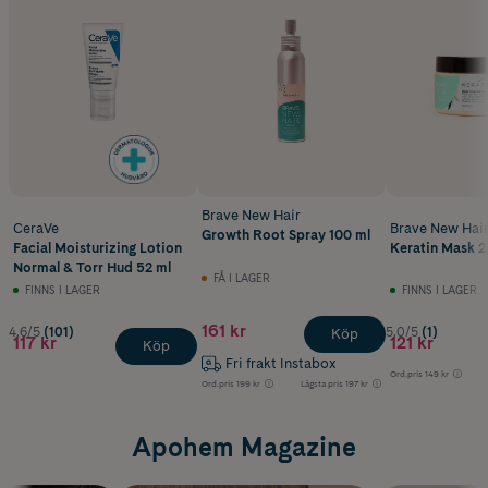
Brave New Hair
CeraVe
Brave New Hai
Growth Root Spray 100 ml
Facial Moisturizing Lotion
Keratin Mask 2
Normal & Torr Hud 52 ml
FÅ I LAGER
FINNS I LAGER
FINNS I LAGER
161 kr
4.6/5
(101)
5.0/5
(1)
Köp
117 kr
121 kr
Köp
Fri frakt Instabox
Ord.pris
149 kr
Ord.pris
199 kr
Lägsta pris
197 kr
Apohem Magazine