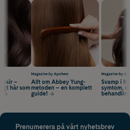
m
Magazine by Apohem
Magazine by A
s hair –
Allt om Abbey Yung-
Svamp i hå
nsigt hår som
metoden – en komplett
symtom, or
s
guide!
behandlin
Prenumerera på vårt nyhetsbrev