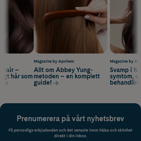
m
Magazine by Apohem
Magazine by A
s hair –
Allt om Abbey Yung-
Svamp i hå
nsigt hår som
metoden – en komplett
symtom, or
s
guide!
behandlin
Prenumerera på vårt nyhetsbrev
Få personliga erbjudanden och det senaste inom hälsa och skönhet
direkt i din inbox.