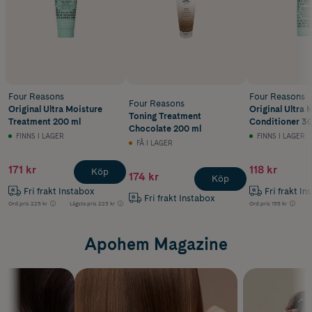
Four Reasons
Four Reasons
Four Reasons
Original Ultra Moisture
Original Ultra 
Toning Treatment
Treatment 200 ml
Conditioner 30
Chocolate 200 ml
FINNS I LAGER
FINNS I LAGER
FÅ I LAGER
171 kr
118 kr
Köp
174 kr
Köp
Fri frakt Instabox
Fri frakt In
Fri frakt Instabox
Ord.pris
225 kr
Lägsta pris
223 kr
Ord.pris
155 kr
Apohem Magazine