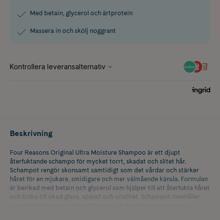
Med betain, glycerol och ärtprotein
Massera in och skölj noggrant
Beskrivning
Four Reasons Original Ultra Moisture Shampoo är ett djupt
återfuktande schampo för mycket torrt, skadat och slitet hår.
Schampot rengör skonsamt samtidigt som det vårdar och stärker
håret för en mjukare, smidigare och mer välmående känsla. Formulan
är berikad med betain och glycerol som hjälper till att återfukta håret
och bidra till ökad glans, spänst och vitalitet. Schampot innehåller
även ärtprotein som är känt för sina vårdande egenskaper och
hjälper till att ge håret en välvårdad känsla. Passar dig som söker