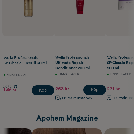
Wella Professionals
Wella Professio
Wella Professionals
Ultimate Repair
SP Classic Rep
SP Classic LuxeOil 30 ml
Conditioner 200 ml
200 ml
FINNS I LAGER
FINNS I LAGER
FINNS I LAGER
5.0/5
(7)
263 kr
271 kr
139 kr
Köp
Köp
Fri frakt Instabox
Fri frakt In
Apohem Magazine