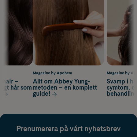
m
Magazine by Apohem
Magazine by A
s hair –
Allt om Abbey Yung-
Svamp i hå
nsigt hår som
metoden – en komplett
symtom, or
s
guide!
behandlin
Prenumerera på vårt nyhetsbrev