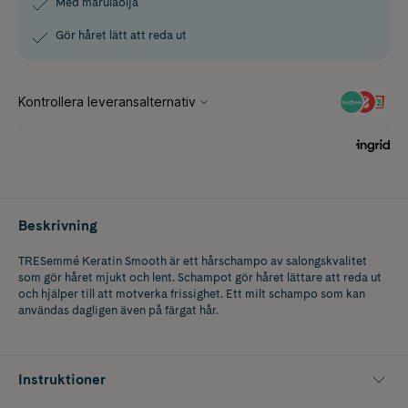
Med marulaolja
Gör håret lätt att reda ut
Beskrivning
TRESemmé Keratin Smooth är ett hårschampo av salongskvalitet
som gör håret mjukt och lent. Schampot gör håret lättare att reda ut
och hjälper till att motverka frissighet. Ett milt schampo som kan
användas dagligen även på färgat hår.
Instruktioner