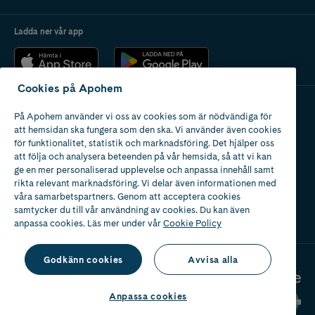
Ladda ner vår app
Cookies på Apohem
På Apohem använder vi oss av cookies som är nödvändiga för
Apotek med tillstånd
att hemsidan ska fungera som den ska. Vi använder även cookies
av Läkemedelsverket
för funktionalitet, statistik och marknadsföring. Det hjälper oss
att följa och analysera beteenden på vår hemsida, så att vi kan
ge en mer personaliserad upplevelse och anpassa innehåll samt
rikta relevant marknadsföring. Vi delar även informationen med
våra samarbetspartners. Genom att acceptera cookies
samtycker du till vår användning av cookies. Du kan även
2024
anpassa cookies. Läs mer under vår
Cookie Policy
Godkänn cookies
Avvisa alla
Anpassa cookies