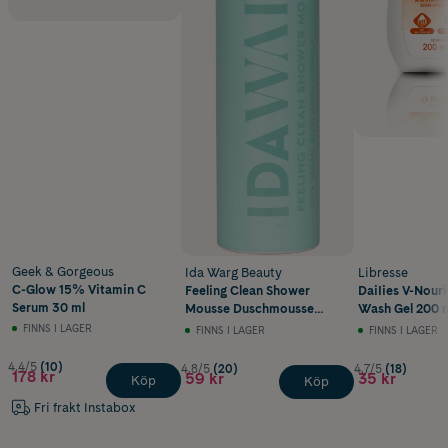
Geek & Gorgeous
Ida Warg Beauty
Libresse
C-Glow 15% Vitamin C
Feeling Clean Shower
DaiIies V-Nouri
Serum 30 ml
Mousse Duschmousse
Wash Gel 200 
200 ml
FINNS I LAGER
FINNS I LAGER
FINNS I LAGER
4.4/5
(10)
4.8/5
(20)
4.7/5
(18)
178 kr
59 kr
35 kr
Köp
Köp
Fri frakt Instabox