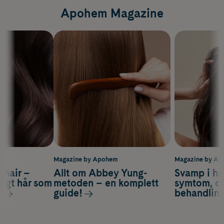
Apohem Magazine
m
Magazine by Apohem
Magazine by A
s hair –
Allt om Abbey Yung-
Svamp i hå
nsigt hår som
metoden – en komplett
symtom, or
s
guide!
behandlin