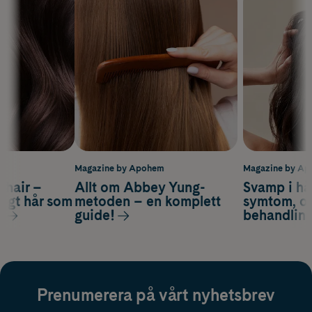
m
Magazine by Apohem
Magazine by A
s hair –
Allt om Abbey Yung-
Svamp i hå
nsigt hår som
metoden – en komplett
symtom, or
s
guide!
behandlin
Prenumerera på vårt nyhetsbrev