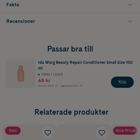
Fakta
Recensioner
Passar bra till
Ida Warg Beauty Repair Conditioner Small Size 100
ml
FINNS I LAGER
49 kr
Köp
Ord.pris
65 kr
Lägsta pris
51 kr
Relaterade produkter
Deal
Nice Price