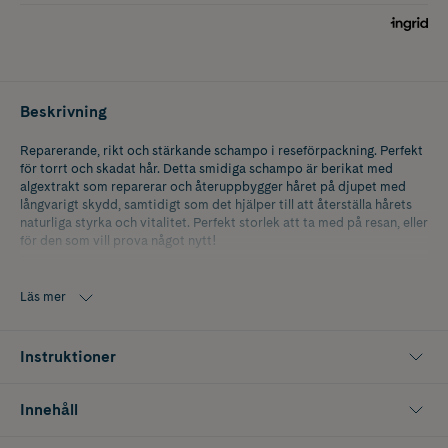
Beskrivning
Reparerande, rikt och stärkande schampo i reseförpackning. Perfekt
för torrt och skadat hår. Detta smidiga schampo är berikat med
algextrakt som reparerar och återuppbygger håret på djupet med
långvarigt skydd, samtidigt som det hjälper till att återställa hårets
naturliga styrka och vitalitet. Perfekt storlek att ta med på resan, eller
för den som vill prova något nytt!
En blommig, livfull doft med arabisk jasmin, patchouli och fresia
Läs mer
Instruktioner
Innehåll