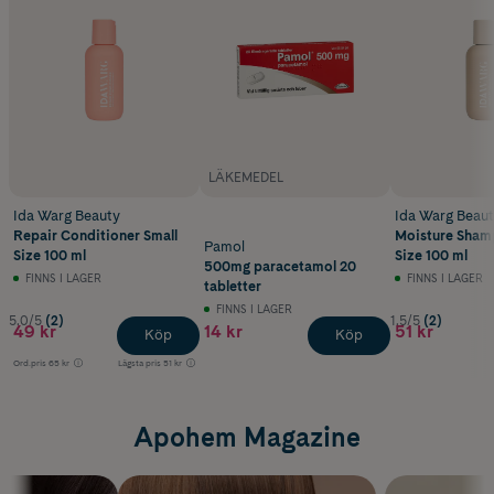
LÄKEMEDEL
Ida Warg Beauty
Ida Warg Beau
Repair Conditioner Small
Moisture Sham
Pamol
Size 100 ml
Size 100 ml
500mg paracetamol 20
FINNS I LAGER
FINNS I LAGER
tabletter
FINNS I LAGER
5.0/5
(2)
1.5/5
(2)
49 kr
14 kr
51 kr
Köp
Köp
Ord.pris
65 kr
Lägsta pris
51 kr
Apohem Magazine