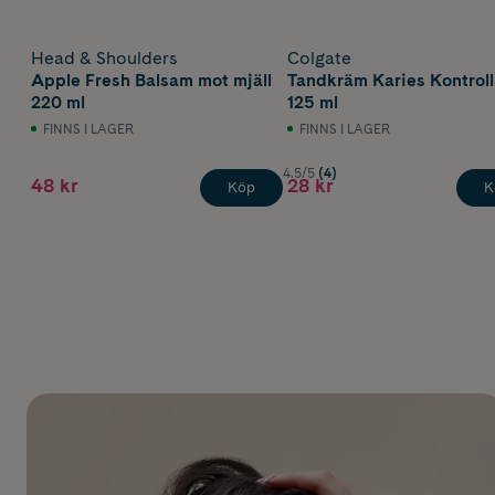
Head & Shoulders
Colgate
Apple Fresh Balsam mot mjäll
Tandkräm Karies Kontroll
220 ml
125 ml
FINNS I LAGER
FINNS I LAGER
4.5/5
(4)
48 kr
28 kr
Köp
K