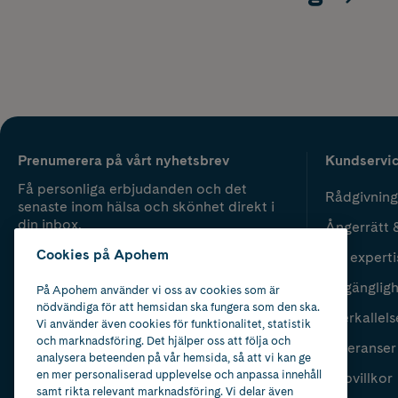
Prenumerera på vårt nyhetsbrev
Kundservi
Få personliga erbjudanden och det
Rådgivning
senaste inom hälsa och skönhet direkt i
din inbox.
Ångerrätt 
Cookies på Apohem
Vår experti
Fyll i mailadress
Skicka
Tillgänglig
På Apohem använder vi oss av cookies som är
nödvändiga för att hemsidan ska fungera som den ska.
Återkallels
Vi använder även cookies för funktionalitet, statistik
och marknadsföring. Det hjälper oss att följa och
Leveranser
analysera beteenden på vår hemsida, så att vi kan ge
en mer personaliserad upplevelse och anpassa innehåll
Köpvillkor
samt rikta relevant marknadsföring. Vi delar även