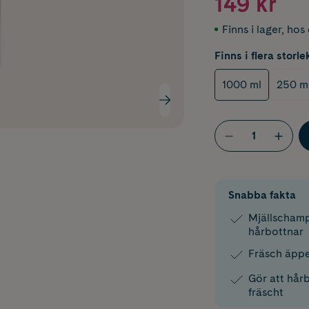
149 kr
Finns i lager
,
hos 
Finns i flera storle
1000 ml
250 m
Snabba fakta
Mjällschamp
hårbottnar
Fräsch äppe
Gör att hår
fräscht