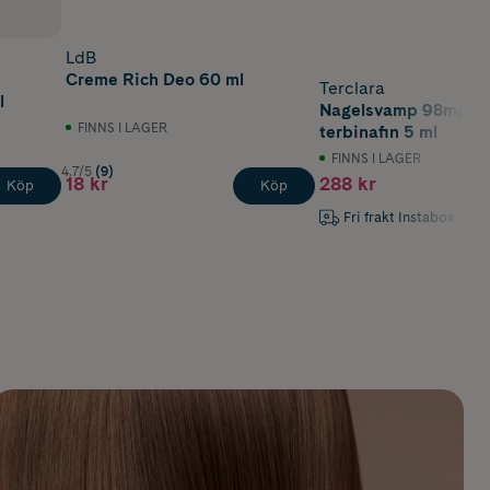
LdB
Creme Rich Deo 60 ml
Terclara
l
Nagelsvamp 98mg/m
FINNS I LAGER
terbinafin 5 ml
FINNS I LAGER
4.7/5
(9)
18 kr
288 kr
Köp
Köp
Fri frakt Instabox