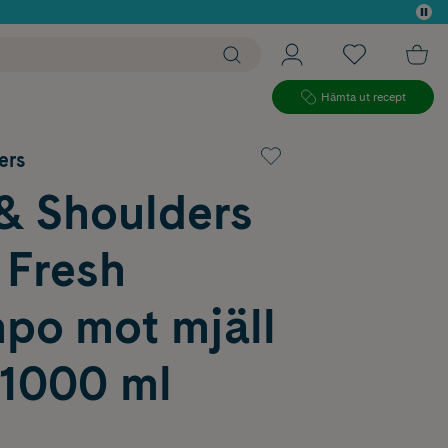
 köp*
Hämta ut recept
ers
& Shoulders
 Fresh
po mot mjäll
1000 ml