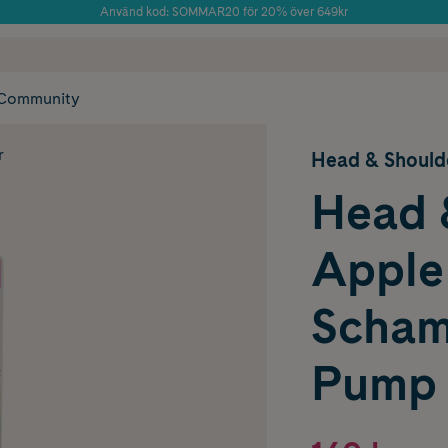
Använd kod: SOMMAR20 för 20% över 649kr
Årets Butik 2025 inom Skönhet
 frakt
✓ Rådgivning från farmaceuter & hudterapeuter
✓ Poäng på alla
Community
r
Head & Should
Head 
Apple
Scham
Pump 