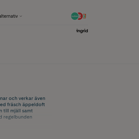
tnar och verkar även
med fräsch äppeldoft
ill mjäll samt
id regelbunden
 känns rent och