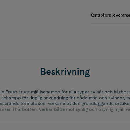
Beskrivning
 Fresh är ett mjällschampo för alla typer av hår och hårbot
tt schampo för daglig användning för både män och kvinnor, 
serande formula som verkar mot den grundläggande orsaken t
nsen i hårbotten. Verkar både mot synlig och osynlig mjäll v
 och pH-balanserad formula som gör att hårbotten och håret