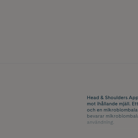
Head & Shoulders Apple
mot ihållande mjäll. E
och en mikrobiombalan
bevarar mikrobiombala
användning.
Dermatologiskt testad