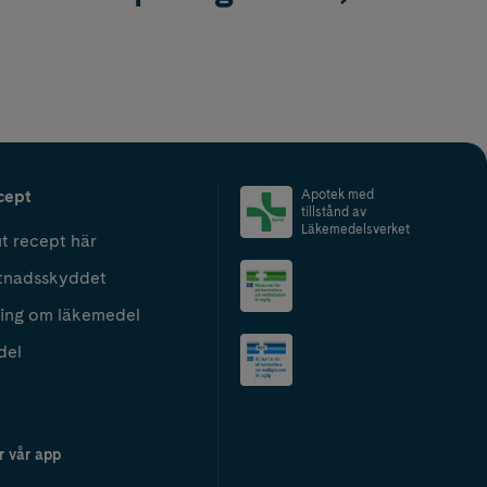
cept
Apotek med
tillstånd av
Läkemedelsverket
t recept här
tnadsskyddet
ing om läkemedel
del
r vår app