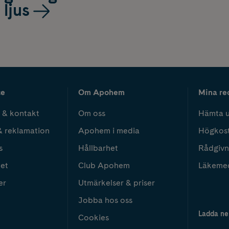
ljus
ce
Om Apohem
Mina re
 & kontakt
Om oss
Hämta u
& reklamation
Apohem i media
Högkos
s
Hållbarhet
Rådgivn
het
Club Apohem
Läkeme
er
Utmärkelser & priser
Jobba hos oss
Ladda ne
Cookies