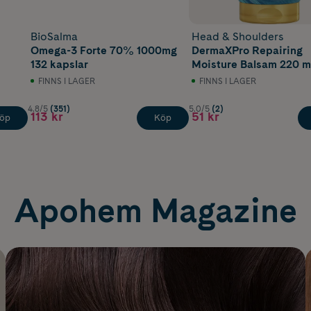
BioSalma
Head & Shoulders
Omega-3 Forte 70% 1000mg
DermaXPro Repairing
132 kapslar
Moisture Balsam 220 m
FINNS I LAGER
FINNS I LAGER
4.8/5
(351)
5.0/5
(2)
113 kr
51 kr
öp
Köp
Apohem Magazine