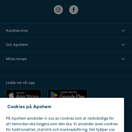
Kundservice
Om Apohem
Mina recept
Ladda ner vår app
Cookies på Apohem
På Apohem använder vi oss av cookies som är nödvändiga för
Apotek med tillstånd
att hemsidan ska fungera som den ska. Vi använder även cookies
av Läkemedelsverket
för funktionalitet, statistik och marknadsföring. Det hjälper oss