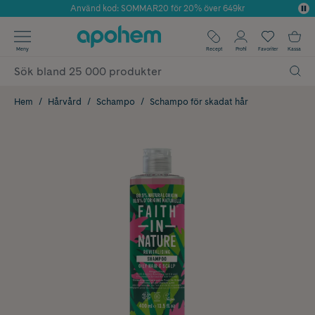
Använd kod: SOMMAR20 för 20% över 649kr
Årets Butik 2025 inom Skönhet
✓ Fri frakt
Meny
Recept
Profil
Favoriter
Kassa
✓ Rådgivning från farmaceuter & hudterapeuter
✓ Poäng på alla köp*
Hem
Hårvård
Schampo
Schampo för skadat hår