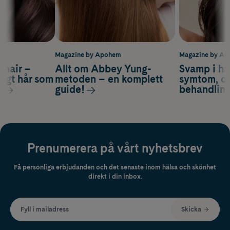
m
Magazine by Apohem
Magazine by A
s hair –
Allt om Abbey Yung-
Svamp i hå
nsigt hår som
metoden – en komplett
symtom, or
s
guide!
behandlin
Prenumerera på vårt nyhetsbrev
Få personliga erbjudanden och det senaste inom hälsa och skönhet
direkt i din inbox.
Fyll i mailadress
Skicka