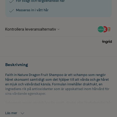
För svagt och färgbehandlat hår
Masseras in i vått hår
Beskrivning
Faith in Nature Dragon Fruit Shampoo är ett schampo som rengör
håret skonsamt samtidigt som det hjälper till att vårda och ge håret
en mjuk och välvårdad känsla. Formulan innehåller drakfrukt, en
ingrediens rik på antioxidanter som är uppskattad inom hårvård för
sina vårdande egenskaper.
Schampot passar särskilt bra för svagt, skadat eller färgbehandlat hår
som behöver extra omsorg. Den rengörande formulan hjälper till att
avlägsna smuts och orenheter utan att kännas uttorkande, samtidigt
Läs mer
som håret lämnas rent, fräscht och lätt att hantera.