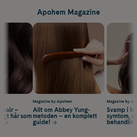
Apohem Magazine
m
Magazine by Apohem
Magazine by A
s hair –
Allt om Abbey Yung-
Svamp i hå
nsigt hår som
metoden – en komplett
symtom, or
s
guide!
behandlin