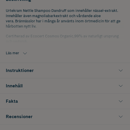
Urtekram Nettle Shampoo Dandruff som innehåller nässel-extrakt.
Innehåller även magnoliabarkextrakt och vårdande aloe
vera. Brännässlor har i många år använts inom örtmedicin för att ge
hårbotten nytt liv.
Certifierad av Ecocert Cosmos Organic,99% av naturligt ursprung
och vegansk.
Läs mer
Instruktioner
Innehåll
Fakta
Recensioner