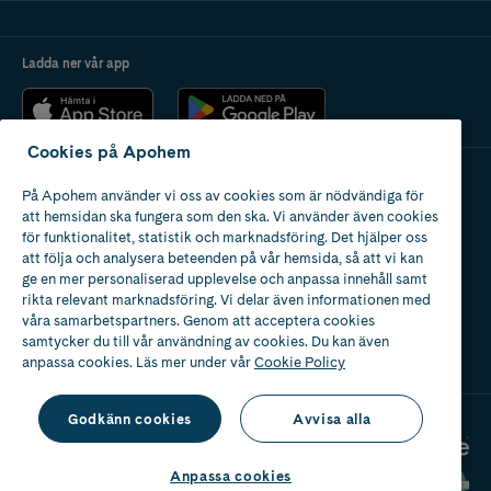
Ladda ner vår app
Cookies på Apohem
På Apohem använder vi oss av cookies som är nödvändiga för
Apotek med tillstånd
att hemsidan ska fungera som den ska. Vi använder även cookies
av Läkemedelsverket
för funktionalitet, statistik och marknadsföring. Det hjälper oss
att följa och analysera beteenden på vår hemsida, så att vi kan
ge en mer personaliserad upplevelse och anpassa innehåll samt
rikta relevant marknadsföring. Vi delar även informationen med
våra samarbetspartners. Genom att acceptera cookies
samtycker du till vår användning av cookies. Du kan även
2024
anpassa cookies. Läs mer under vår
Cookie Policy
Godkänn cookies
Avvisa alla
Anpassa cookies