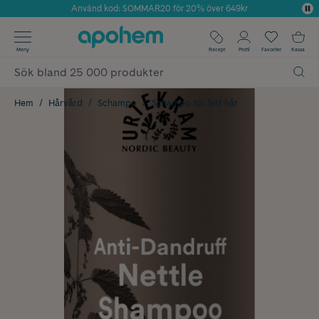
Använd kod: SOMMAR20 för 20% över 649kr
Årets Butik 2025 inom Skönhet
✓ Fri frakt
Meny
Recept
Profil
Favoriter
Kassa
✓ Rådgivning från farmaceuter & hudterapeuter
✓ Poäng på alla köp*
Hem
Hårvård
Schampo
Schampo för fett hår