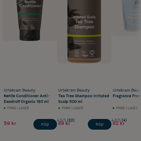
Urtekram Beauty
Urtekram Beauty
Urtekram Beau
Nettle Conditioner Anti-
Tea Tree Shampoo Irritated
Fragrance Free
Dandruff Organic 180 ml
Scalp 500 ml
FINNS I LAGER
FINNS I LAGER
FINNS I LAGER
4.5/5
(22)
4.8/5
(4)
59 kr
89 kr
62 kr
Köp
Köp