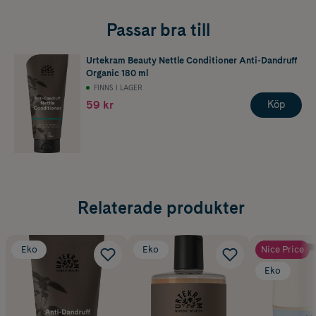
Passar bra till
Urtekram Beauty Nettle Conditioner Anti-Dandruff
Organic 180 ml
FINNS I LAGER
59 kr
Köp
Relaterade produkter
Eko
Eko
Nice Price
Eko