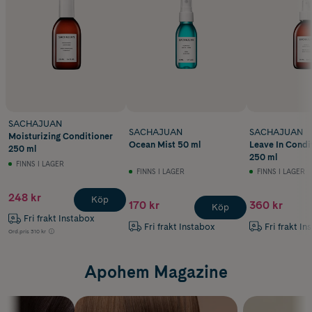
SACHAJUAN
SACHAJUAN
SACHAJUAN
Moisturizing Conditioner
Ocean Mist 50 ml
Leave In Condi
250 ml
250 ml
FINNS I LAGER
FINNS I LAGER
FINNS I LAGER
248 kr
Köp
170 kr
360 kr
Köp
Fri frakt Instabox
Fri frakt Instabox
Fri frakt In
Ord.pris
310 kr
Apohem Magazine