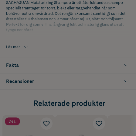
SACHAJUAN Moisturizing Shampoo är ett återfuktande schampo
speciellt framtaget för torrt, blekt eller färgbehandlat hår som
behöver extra omvårdnad. Det rengör skonsamt samtidigt som det
återställer fuktbalansen och lämnar håret mjukt, slätt och följsamt.
Perfekt för dig som vill ha långvarig fukt och naturlig glans utan att
tynga ner håret.
Formulan är berikad med Ocean Silk Technology och näringsrik
arganolja som tillsammans tillför intensiv återfuktning och stärker
Läs mer
hårets mjukhet. Fukt kapslas in på djupet vilket gör håret silkeslent
och välvårdat. Den lätta konsistensen gör att håret behåller sin volym
och fräschör, vilket gör schampot idealiskt för daglig användning.
Fakta
SACHAJUAN Moisturizing Shampoo hjälper till att förbättra glans,
mjukhet och följsamhet – ett utmärkt val för hår som behöver extra
Recensioner
fukt och omsorg. Veganskt och cruelty free.
Innehåller 50 ml.
Relaterade produkter
Deal