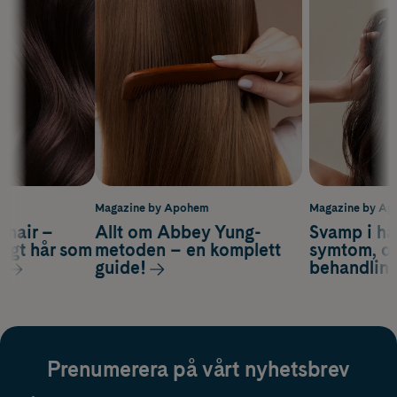
m
Magazine by Apohem
Magazine by A
s hair –
Allt om Abbey Yung-
Svamp i hå
nsigt hår som
metoden – en komplett
symtom, or
s
guide!
behandlin
Prenumerera på vårt nyhetsbrev