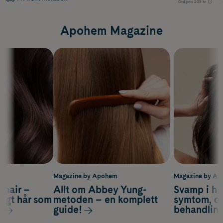
Ord.pris
205 kr
Apohem Magazine
m
Magazine by Apohem
Magazine by A
s hair –
Allt om Abbey Yung-
Svamp i hå
nsigt hår som
metoden – en komplett
symtom, or
s
guide!
behandlin