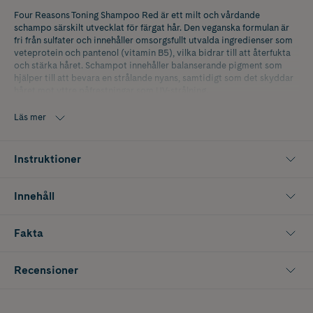
Four Reasons Toning Shampoo Red är ett milt och vårdande
schampo särskilt utvecklat för färgat hår. Den veganska formulan är
fri från sulfater och innehåller omsorgsfullt utvalda ingredienser som
veteprotein och pantenol (vitamin B5), vilka bidrar till att återfukta
och stärka håret. Schampot innehåller balanserande pigment som
hjälper till att bevara en strålande nyans, samtidigt som det skyddar
håret mot yttre påfrestningar som UV-strålning.
Bronze är till för ljushetsläge 8-10.
Läs mer
Chocolate är till för ljushetsläge 5-7.
Instruktioner
Pearl är till för ljushetsläge 9-10.
Platinum är till för ljushetsläge 9-10.
Innehåll
Red är till för ljushetsläge 4-7.
Fakta
Rose Gold är till för ljushetsläge 8-10.
Rose är till för ljushetsläge 6-10.
Recensioner
Apricot är till för ljushetsläge 8-10.
Blush är till för ljushetsläge 9-10.