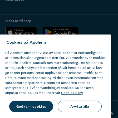
Ladda ner vår app
Cookies på Apohem
På Apohem använder vi oss av cookies som är nödvändiga för
Apotek med tillstånd
att hemsidan ska fungera som den ska. Vi använder även cookies
av Läkemedelsverket
för funktionalitet, statistik och marknadsföring. Det hjälper oss
att följa och analysera beteenden på vår hemsida, så att vi kan
ge en mer personaliserad upplevelse och anpassa innehåll samt
rikta relevant marknadsföring. Vi delar även informationen med
våra samarbetspartners. Genom att acceptera cookies
samtycker du till vår användning av cookies. Du kan även
2024
anpassa cookies. Läs mer under vår
Cookie Policy
Godkänn cookies
Avvisa alla