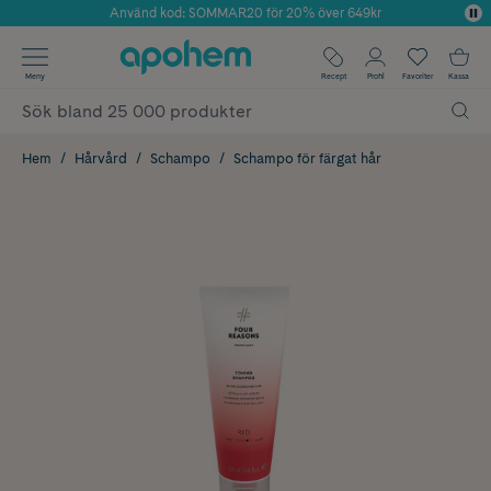
Använd kod: SOMMAR20 för 20% över 649kr
Årets Butik 2025 inom Skönhet
✓ Fri frakt
Meny
Recept
Profil
Favoriter
Kassa
✓ Rådgivning från farmaceuter & hudterapeuter
✓ Poäng på alla köp*
Hem
Hårvård
Schampo
Schampo för färgat hår