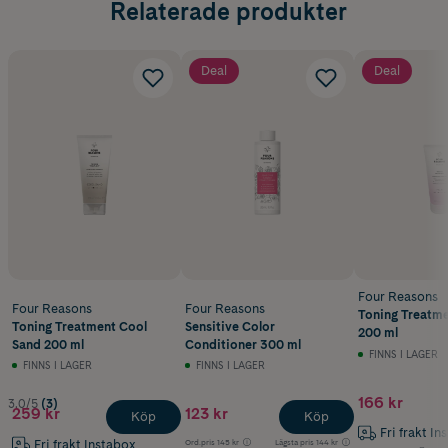
Relaterade produkter
Deal
Deal
Four Reasons
Four Reasons
Four Reasons
Toning Treatme
Toning Treatment Cool
Sensitive Color
200 ml
Sand 200 ml
Conditioner 300 ml
FINNS I LAGER
FINNS I LAGER
FINNS I LAGER
166 kr
3.0/5
(3)
259 kr
123 kr
Köp
Köp
Fri frakt In
Fri frakt Instabox
Ord.pris
145 kr
Lägsta pris
144 kr